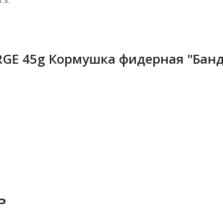
 S.
ARGE 45g Кормушка фидерная "Бан
ь