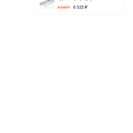
6 525
8 500
₽
₽