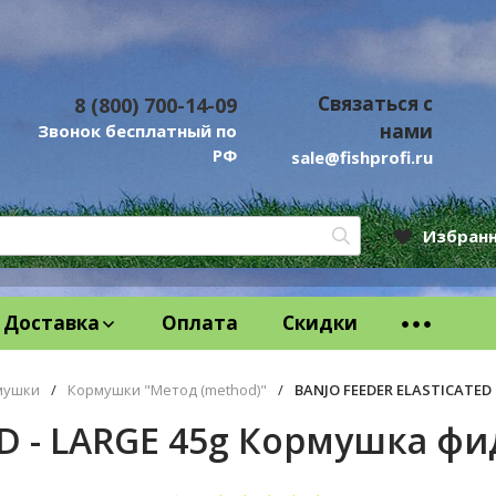
Связаться с
8 (800) 700-14-09
нами
Звонок бесплатный по
РФ
sale@fishprofi.ru
Избран
Доставка
Оплата
Скидки
мушки
/
Кормушки "Метод (method)"
/
BANJO FEEDER ELASTICATED
D - LARGE 45g Кормушка ф