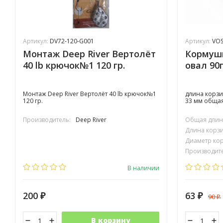
Артикул:
DV72-120-G001
Артикул:
VOS
Монтаж Deep River Вертолёт
Кормушк
40 lb крючок№1 120 гр.
овал 90г
Монтаж Deep River Вертолёт 40 lb крючок№1
длина корзи
120 гр.
33 мм общая
Производитель:
Deep River
Общая длина
Длина корзи
Диаметр кор
Производите
В наличии
200
63
90
₽
₽
₽
В корзину