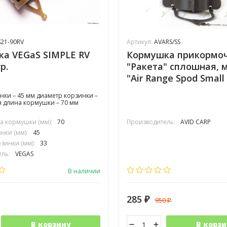
21-90RV
Артикул:
AVARS/SS
а VEGaS SIMPLE RV
Кормушка прикормо
р.
"Ракета" сплошная, 
"Air Range Spod Small 
нки – 45 мм диаметр корзинки –
 длина кормушки – 70 мм
 кормушки (мм):
70
Производитель:
AVID CARP
нки (мм):
45
зинки (мм):
33
ль:
VEGAS
В наличии
285
950
₽
₽
В корзину
В корзи