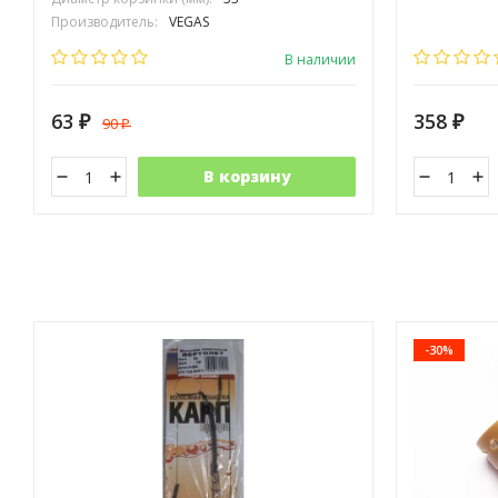
Производитель:
VEGAS
В наличии
63
358
90
₽
₽
₽
В корзину
-30%