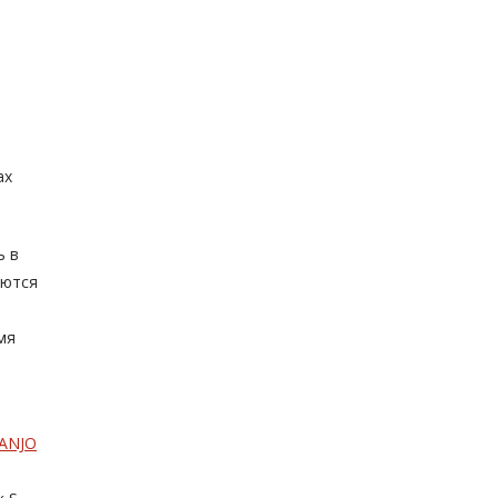
ах
ь в
уются
а
мя
ANJO