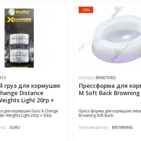
-50%
D13
Артикул:
BR6675002
 груз для кормушек
Прессформа для ко
Change Distance
M Soft Back Browning
eights Light 20гр +
з для кормушек Guru X-Change
​Пресс-форма для кормушек типа
der Weights Light 20гр + 30гр
Browning Soft Back.
ль:
GURU
Производитель:
BROWNING