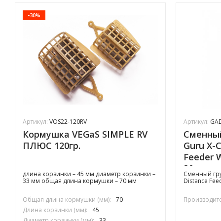
-30%
Артикул:
VOS22-120RV
Артикул:
GA
Кормушка VEGaS SIMPLE RV
Сменный
ПЛЮС 120гр.
Guru X-
Feeder W
30гр
длина корзинки – 45 мм диаметр корзинки –
Сменный гру
33 мм общая длина кормушки – 70 мм
Distance Fee
Общая длина кормушки (мм):
70
Производите
Длина корзинки (мм):
45
Диаметр корзинки (мм):
33