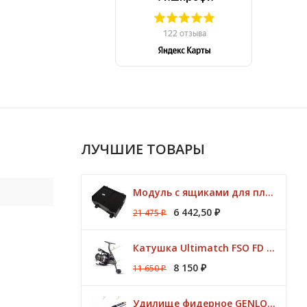
ЛУЧШИЕ ТОВАРЫ
Модуль с ящиками для платформ Preston ONBOX
6 442,50
21 475
₽
₽
Катушка Ultimatch FSO FD 835 8 подшипников 5,1:1 Browning
8 150
11 650
₽
₽
Удилище фидерное GENLOG HONESTY HEAVY 3,80 м. до 140 гр.