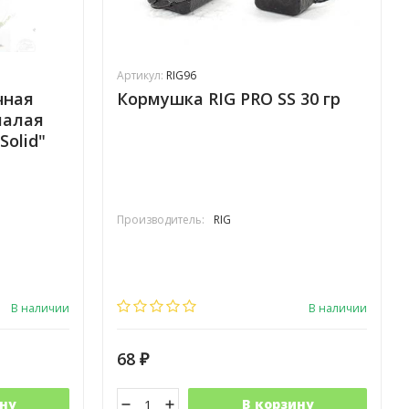
Артикул:
RIG96
чная
Кормушка RIG PRO SS 30 гр
малая
Solid"
Производитель:
RIG
В наличии
В наличии
68
₽
ну
В корзину