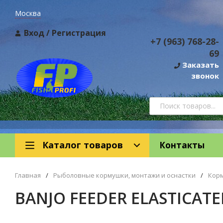
Москва
Вход
/
Регистрация
+7 (963) 768-28-
69
Заказать
звонок
Каталог товаров
Контакты
Главная
/
Рыболовные кормушки, монтажи и оснастки
/
Кор
BANJO FEEDER ELASTICATE