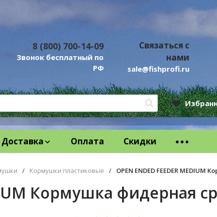
Связаться с
8 (800) 700-14-09
нами
Звонок бесплатный по
РФ
sale@fishprofi.ru
Избран
Доставка
Оплата
Скидки
мушки
/
Кормушки пластиковые
/
OPEN ENDED FEEDER MEDIUM Ко
UM Кормушка фидерная сре