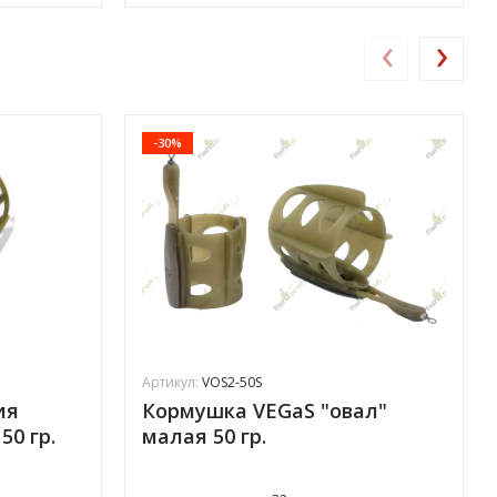
‹
›
-30%
Артикул:
VOS2-50S
ия
Кормушка VEGaS "овал"
50 гр.
малая 50 гр.