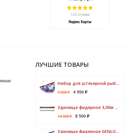
ЛУЧШИЕ ТОВАРЫ
самым
Набор для штекерной рыбалки CLUB KORUM PINK Поплавок (удилище 7м, аксессуары)
4 950
9 900
₽
₽
Удилище фидерное 3,00м Argon Feeder MT 50gr Browning
8 500
10 000
₽
₽
Удилище фидерное GENLOG HONESTY HEAVY 3,80 м. до 140 гр.