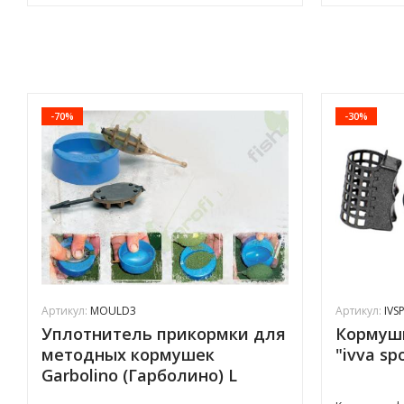
-70%
-30%
Артикул:
MOULD3
Артикул:
IVS
Уплотнитель прикормки для
Кормуш
методных кормушек
"ivva sp
Garbolino (Гарболино) L