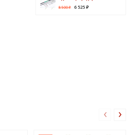
6 525
8 500
₽
₽
‹
›