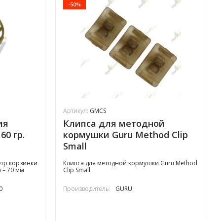
-50%
Артикул:
GMCS
ия
Клипса для методной
60 гр.
кормушки Guru Method Clip
Small
етр корзинки
Клипса для методной кормушки Guru Method
 – 70 мм
Clip Small
0
Производитель:
GURU