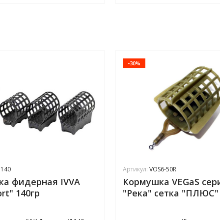
-30%
P140
Артикул:
VOS6-50R
ка фидерная IVVA
Кормушка VEGaS сер
ort" 140гр
"Река" сетка "ПЛЮС" 