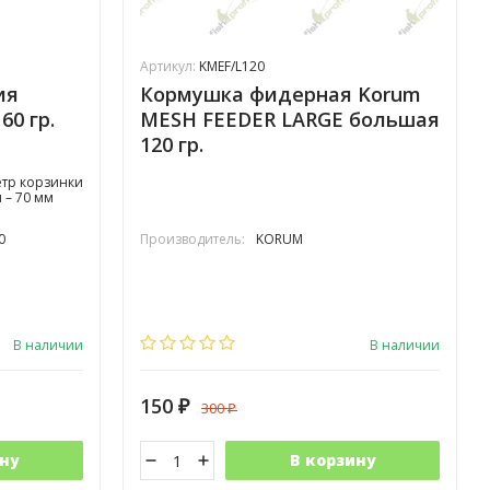
Артикул:
KMEF/L120
ия
Кормушка фидерная Korum
60 гр.
MESH FEEDER LARGE большая
120 гр.
етр корзинки
 – 70 мм
0
Производитель:
KORUM
В наличии
В наличии
150
300
₽
₽
ну
В корзину