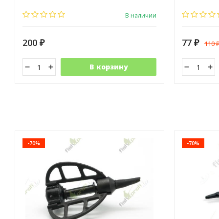
В наличии
200
77
110
₽
₽
В корзину
-70%
-70%