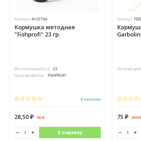
Артикул:
AI-0776A
Артикул:
FEE
Кормушка методная
Кормуш
"Fishprofi" 23 гр.
Garbolin
Вес кормушки(гр.):
23
Производите
Производитель:
FISHPROFI
В наличии
28,50
75
95
250
₽
₽
₽
В корзину