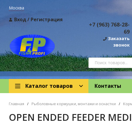
Москва
Вход
/
Регистрация
+7 (963) 768-28-
69
Заказать
звонок
Каталог товаров
Контакты
Главная
/
Рыболовные кормушки, монтажи и оснастки
/
Кор
OPEN ENDED FEEDER MEDI