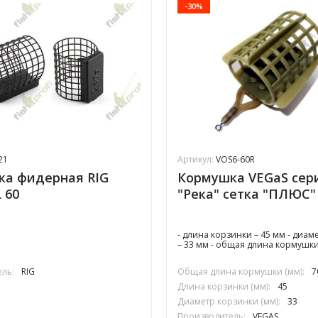
-30%
21
Артикул:
VOS6-60R
ка фидерная RIG
Кормушка VEGaS сер
L 60
"Река" сетка "ПЛЮС" 
- длина корзинки – 45 мм - диам
– 33 мм - общая длина кормушки
ль:
RIG
Общая длина кормушки (мм):
7
Длина корзинки (мм):
45
Диаметр корзинки (мм):
33
Производитель:
VEGAS