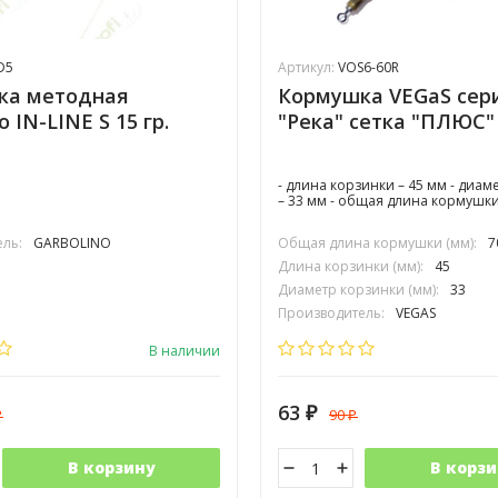
D5
Артикул:
VOS6-60R
ка методная
Кормушка VEGaS сер
o IN-LINE S 15 гр.
"Река" сетка "ПЛЮС" 
- длина корзинки – 45 мм - диам
– 33 мм - общая длина кормушки
ль:
GARBOLINO
Общая длина кормушки (мм):
7
Длина корзинки (мм):
45
Диаметр корзинки (мм):
33
Производитель:
VEGAS
В наличии
63
90
₽
₽
₽
В корзину
В корзи