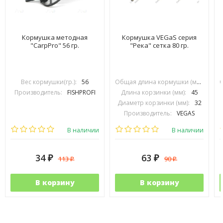
Кормушка методная
Кормушка VEGaS серия
"CarpPro" 56 гр.
"Река" сетка 80 гр.
Вес кормушки(гр.):
56
Общая длина кормушки (мм):
70
Производитель:
FISHPROFI
Длина корзинки (мм):
45
Диаметр корзинки (мм):
32
Производитель:
VEGAS
В наличии
В наличии
34
63
113
90
₽
₽
₽
₽
В корзину
В корзину