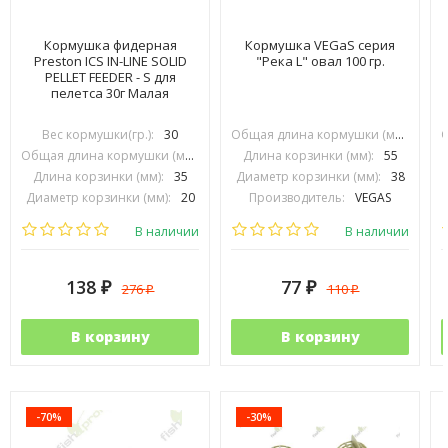
Кормушка фидерная
Кормушка VEGaS серия
Preston ICS IN-LINE SOLID
"Река L" овал 100 гр.
PELLET FEEDER - S для
пелетса 30г Малая
Вес кормушки(гр.):
30
Общая длина кормушки (мм):
90
Общая длина кормушки (мм):
74
Длина корзинки (мм):
55
Длина корзинки (мм):
35
Диаметр корзинки (мм):
38
Диаметр корзинки (мм):
20
Производитель:
VEGAS
Производитель:
PRESTON INOVATIONS
В наличии
В наличии
138
77
276
110
₽
₽
₽
₽
В корзину
В корзину
-70%
-30%