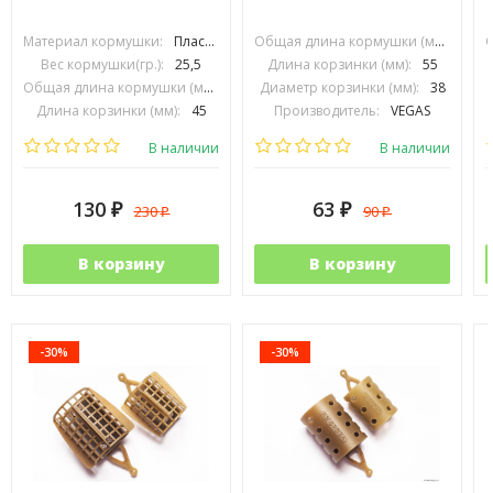
Материал кормушки:
Пластик
Общая длина кормушки (мм):
90
Вес кормушки(гр.):
25,5
Длина корзинки (мм):
55
Общая длина кормушки (мм):
70
Диаметр корзинки (мм):
38
Длина корзинки (мм):
45
Производитель:
VEGAS
Диаметр корзинки (мм):
15
В наличии
В наличии
130
63
230
90
₽
₽
₽
₽
В корзину
В корзину
-30%
-30%