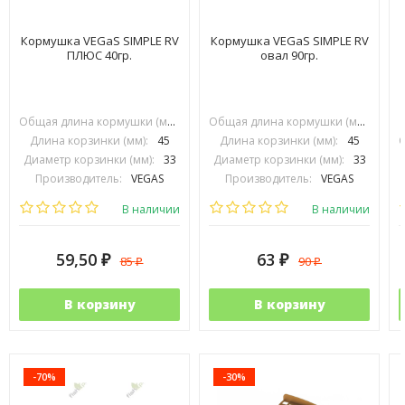
Кормушка VEGaS SIMPLE RV
Кормушка VEGaS SIMPLE RV
ПЛЮС 40гр.
овал 90гр.
Общая длина кормушки (мм):
70
Общая длина кормушки (мм):
70
Длина корзинки (мм):
45
Длина корзинки (мм):
45
Диаметр корзинки (мм):
33
Диаметр корзинки (мм):
33
Производитель:
VEGAS
Производитель:
VEGAS
П
В наличии
В наличии
59,50
63
85
90
₽
₽
₽
₽
В корзину
В корзину
-70%
-30%