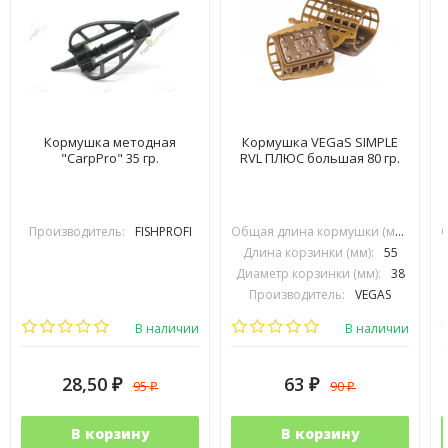
Кормушка методная
Кормушка VEGaS SIMPLE
"CarpPro" 35 гр.
RVL ПЛЮС большая 80 гр.
Производитель:
FISHPROFI
Общая длина кормушки (мм):
90
Длина корзинки (мм):
55
Диаметр корзинки (мм):
38
Производитель:
VEGAS
В наличии
В наличии
28,50
63
95
90
₽
₽
₽
₽
В корзину
В корзину