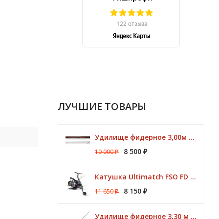
ЛУЧШИЕ ТОВАРЫ
Удилище фидерное 3,00м Argon Feeder MT 50gr Browning
8 500
10 000
₽
₽
Катушка Ultimatch FSO FD 835 8 подшипников 5,1:1 Browning
8 150
11 650
₽
₽
Удилище фидерное 3,30 м CK Method Feeder 60 гр / 3 - 10 lbs Browning