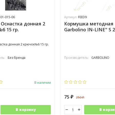
01-015-06
Артикул:
FEED9
Оснастка донная 2
Кормушка методная
6 15 гр.
Garbolino IN-LINE" S 2
стка донная 2 крючок№6 15 гр.
ль:
Без бренда
Производитель:
GARBOLINO
В наличии
75
250
₽
₽
В корзину
В корзи