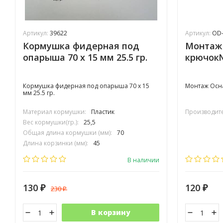
Артикул:
39622
Артикул:
OD-
Кормушка фидерная под
Монтаж 
опарыша 70 х 15 мм 25.5 гр.
крючок№
Кормушка фидерная под опарыша 70 х 15
Монтаж Осна
мм 25.5 гр.
Материал кормушки:
Пластик
Производите
Вес кормушки(гр.):
25,5
Общая длина кормушки (мм):
70
Длина корзинки (мм):
45
Диаметр корзинки (мм):
15
В наличии
130
120
230
₽
₽
₽
В корзину