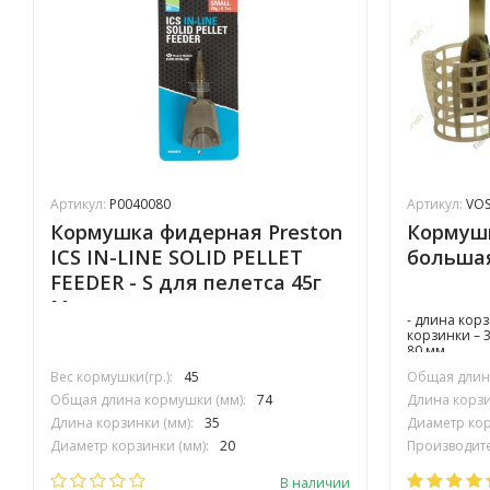
Артикул:
P0040080
Артикул:
VOS
Кормушка фидерная Preston
Кормушк
ICS IN-LINE SOLID PELLET
большая
FEEDER - S для пелетса 45г
Малая
- длина корз
корзинки – 
80 мм.
Вес кормушки(гр.):
45
Общая длина
Общая длина кормушки (мм):
74
Длина корзи
Длина корзинки (мм):
35
Диаметр кор
Диаметр корзинки (мм):
20
Производите
Производитель:
PRESTON INOVATIONS
В наличии