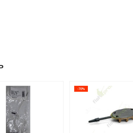
ь
-70%