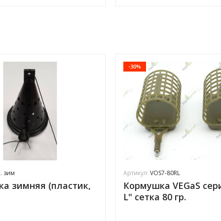
-30%
. зим
Артикул:
VOS7-80RL
а зимняя (пластик,
Кормушка VEGaS сер
L" сетка 80 гр.