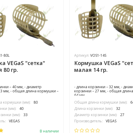
1-80L
Артикул:
VOS1-14S
а VEGaS "сетка"
Кормушка VEGaS "сет
 80 гр.
малая 14 гр.
инки – 40 мм, - диаметр
- длина корзинки – 32 мм, - диам
33 мм, - общая длина кормушки –
корзинки – 27 мм, - общая длин
64 мм
 кормушки (мм):
80
Общая длина кормушки (мм):
6
нки (мм):
40
Длина корзинки (мм):
32
зинки (мм):
33
Диаметр корзинки (мм):
27
ль:
VEGAS
Производитель:
VEGAS
В наличии