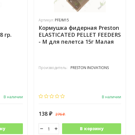
Артикул:
PFE/M15
Кормушка фидерная Preston
8 гр.
ELASTICATED PELLET FEEDERS
- M для пелетса 15г Малая
Производитель:
PRESTON INOVATIONS
В наличии
В наличии
138
276
₽
₽
ну
В корзину