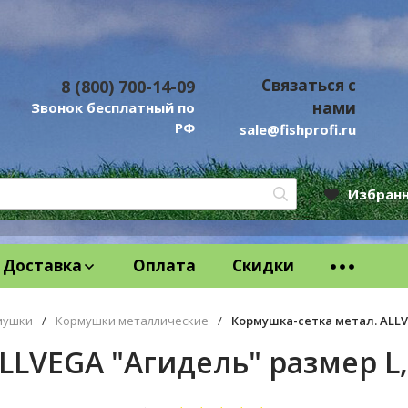
Связаться с
8 (800) 700-14-09
нами
Звонок бесплатный по
РФ
sale@fishprofi.ru
Избран
Доставка
Оплата
Скидки
мушки
/
Кормушки металлические
/
Кормушка-сетка метал. ALLV
LVEGA "Агидель" размер L,