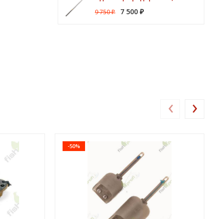
7 500
9 750
₽
₽
‹
›
-50%