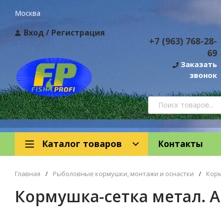
Москва
Вход
/
Регистрация
+7 (963) 768-28-
69
Заказать
звонок
Каталог товаров
Контакты
Главная
/
Рыболовные кормушки, монтажи и оснастки
/
Кор
Кормушка-сетка метал. AL