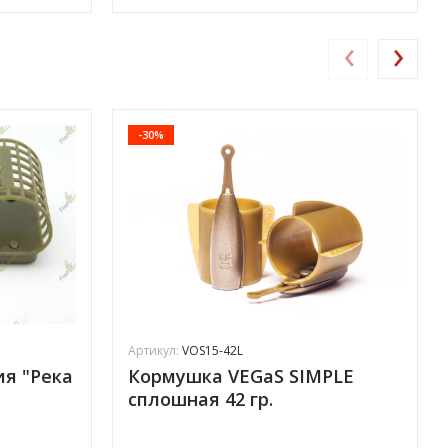
‹
›
-30%
Артикул:
VOS15-42L
ия "Река
Кормушка VEGaS SIMPLE
сплошная 42 гр.