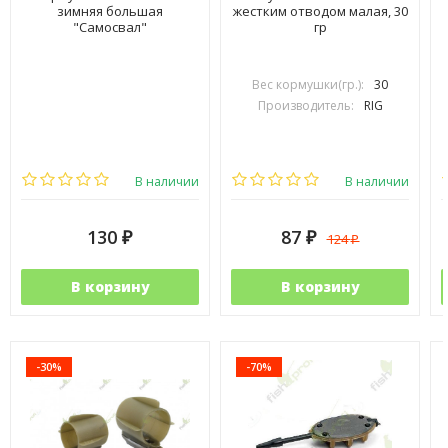
зимняя большая
жестким отводом малая, 30
"Самосвал"
гр
Вес кормушки(гр.):
30
Производитель:
RIG
В наличии
В наличии
130
87
124
₽
₽
₽
В корзину
В корзину
-30%
-70%