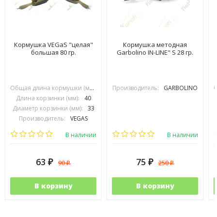
Кормушка VEGaS "целая"
Кормушка методная
большая 80 гр.
Garbolino IN-LINE" S 28 гр.
Общая длина кормушки (мм):
80
Производитель:
GARBOLINO
Длина корзинки (мм):
40
Диаметр корзинки (мм):
33
Производитель:
VEGAS
В наличии
В наличии
63
75
90
250
₽
₽
₽
₽
В корзину
В корзину