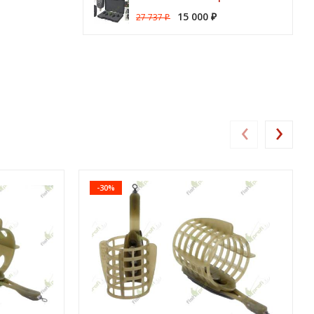
15 000
27 737
₽
₽
‹
›
-30%