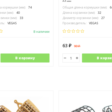
64 мм​​
 кормушки (мм):
74
Общая длина кормушки (мм):
6
нки (мм):
40
Длина корзинки (мм):
32
зинки (мм):
33
Диаметр корзинки (мм):
27
ль:
VEGAS
Производитель:
VEGAS
В наличии
63
90
₽
₽
В корзину
В корзи