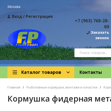
Москва
Вход
/
Регистрация
+7 (963) 768-28-
69
Заказать
звонок
Каталог товаров
Контакты
Главная
/
Рыболовные кормушки, монтажи и оснастки
/
Кор
Кормушка фидерная метал