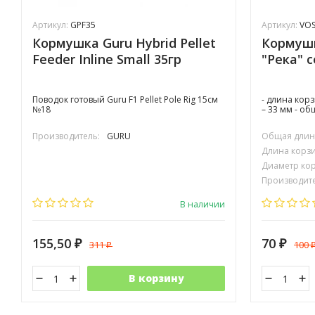
Артикул:
GPF35
Артикул:
VOS
Кормушка Guru Hybrid Pellet
Кормушк
Feeder Inline Small 35гр
"Река" 
Поводок готовый Guru F1 Pellet Pole Rig 15см
- длина кор
№18
– 33 мм - о
Производитель:
GURU
Общая длина
Длина корзи
Диаметр кор
Производите
В наличии
155,50
70
311
100
₽
₽
₽
В корзину