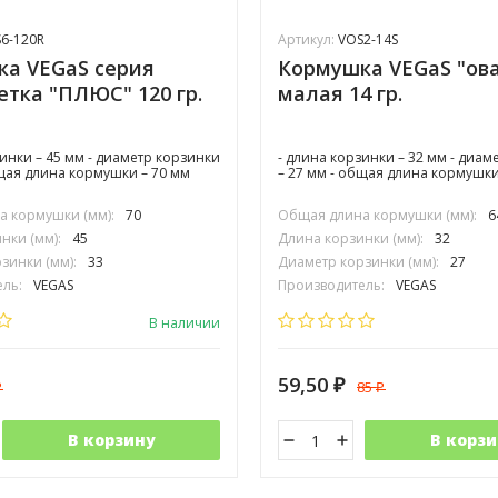
6-120R
Артикул:
VOS2-14S
а VEGaS серия
Кормушка VEGaS "ов
сетка "ПЛЮС" 120 гр.
малая 14 гр.
зинки – 45 мм - диаметр корзинки
- длина корзинки – 32 мм - диам
бщая длина кормушки – 70 мм
– 27 мм - общая длина кормушки
 кормушки (мм):
70
Общая длина кормушки (мм):
6
нки (мм):
45
Длина корзинки (мм):
32
зинки (мм):
33
Диаметр корзинки (мм):
27
ль:
VEGAS
Производитель:
VEGAS
В наличии
59,50
85
₽
₽
₽
В корзину
В корзи