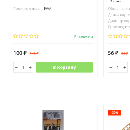
– 74 мм.
Производитель:
IVVA
Общая длина
Длина корзи
Диаметр кор
Производите
В наличии
100
56
143
80
₽
₽
₽
₽
В корзину
-30%