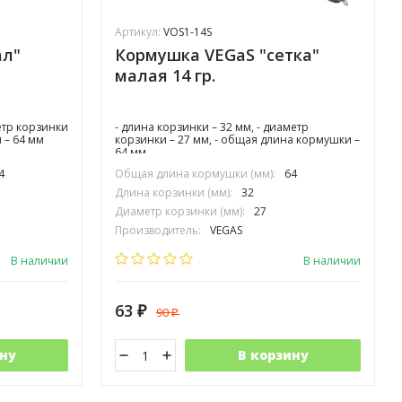
Артикул:
VOS1-14S
ал"
Кормушка VEGaS "сетка"
малая 14 гр.
етр корзинки
- длина корзинки – 32 мм, - диаметр
 – 64 мм
корзинки – 27 мм, - общая длина кормушки –
64 мм
4
Общая длина кормушки (мм):
64
Длина корзинки (мм):
32
Диаметр корзинки (мм):
27
Производитель:
VEGAS
В наличии
В наличии
63
90
₽
₽
ну
В корзину