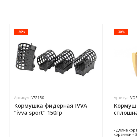
-30%
-30%
Артикул:
IVSP150
Артикул:
VOS
Кормушка фидерная IVVA
Кормушк
"ivva sport" 150гр
сплошна
- Длина корз
корзинки – 