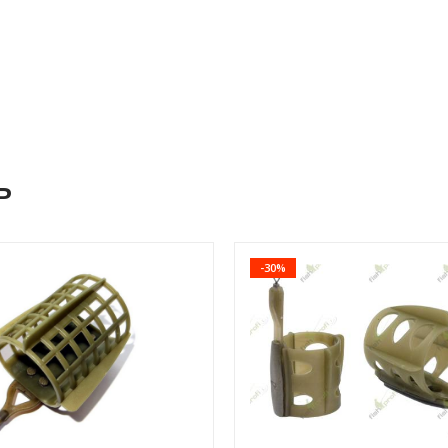
ь
-30%