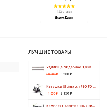
ЛУЧШИЕ ТОВАРЫ
Удилище фидерное 3,00м Argon Feeder MT 50gr Browning
8 500
10 000
₽
₽
Катушка Ultimatch FSO FD 835 8 подшипников 5,1:1 Browning
8 150
11 650
₽
₽
Комплект электронных сигнализаторов TRAPER Prestige 4+1