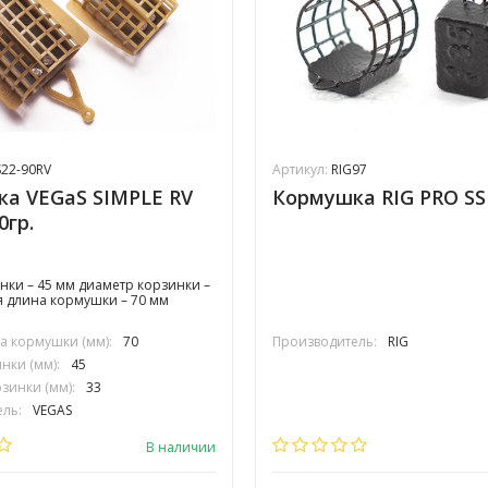
22-90RV
Артикул:
RIG97
а VEGaS SIMPLE RV
Кормушка RIG PRO SS 
гр.
нки – 45 мм диаметр корзинки –
 длина кормушки – 70 мм
 кормушки (мм):
70
Производитель:
RIG
нки (мм):
45
зинки (мм):
33
ль:
VEGAS
В наличии