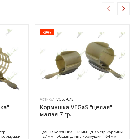
‹
›
-30%
Артикул:
VOS3-07S
ка"
Кормушка VEGaS "целая"
малая 7 гр.
етр
- длина корзинки – 32 мм - диаметр корзинки
а кормушки –
– 27 мм - общая длина кормушки – 64 мм