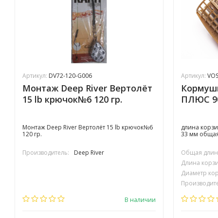
Артикул:
DV72-120-G006
Артикул:
VOS
Монтаж Deep River Вертолёт
Кормушк
15 lb крючок№6 120 гр.
ПЛЮС 90
Монтаж Deep River Вертолёт 15 lb крючок№6
длина корзи
120 гр.
33 мм общая
Производитель:
Deep River
Общая длина
Длина корзи
Диаметр кор
Производите
В наличии