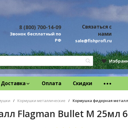
Связаться с
8 (800) 700-14-09
нами
Звонок бесплатный по
РФ
sale@fishprofi.ru
Избран
Доставка
Оплата
Скидки
мушки
/
Кормушки металлические
/
Кормушка фидерная металл F
л Flagman Bullet M 25мл 6