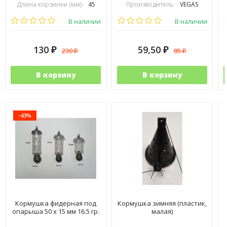
Длина корзинки (мм):
45
Производитель:
VEGAS
Диаметр корзинки (мм):
15
В наличии
В наличии
130
59,50
230
85
₽
₽
₽
₽
В корзину
В корзину
-43%
Кормушка фидерная под
Кормушка зимняя (пластик,
опарыша 50 х 15 мм 16.5 гр.
малая)