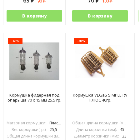
63
70
90
100
₽
₽
₽
₽
В корзину
В корзину
-43%
-30%
Кормушка фидерная под
Кормушка VEGaS SIMPLE RV
опарыша 70 х 15 мм 25.5 гр.
ПЛЮС 40гр.
Материал кормушки:
Пластик
Общая длина кормушки (мм):
70
Вес кормушки(гр.):
25,5
Длина корзинки (мм):
45
Общая длина кормушки (мм):
70
Диаметр корзинки (мм):
33