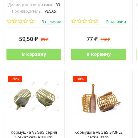
Диаметр корзинки (мм):
33
Производитель:
VEGAS
В наличии
В наличии
59,50
77
85
110
₽
₽
₽
₽
В корзину
В корзину
-30%
-30%
Кормушка VEGaS серия
Кормушка VEGaS SIMPLE
"Река" сетка 120 гр.
сетка 80 гр.