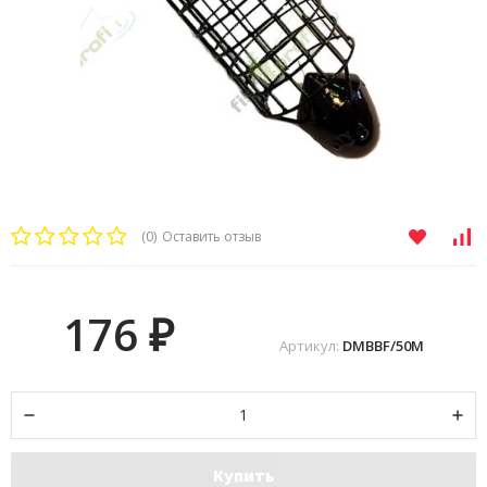
(0)
Оставить отзыв
176
₽
Артикул:
DMBBF/50M
Купить