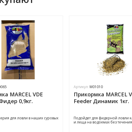
0065
Артикул:
M01010
мка MARCEL VDE
Прикормка MARCEL 
Фидер 0,9кг.
Feeder Динамик 1кг.
ерия для ловли в наших суровых
Подойдет для фидерной ловли к
и леща на водоемах без течения