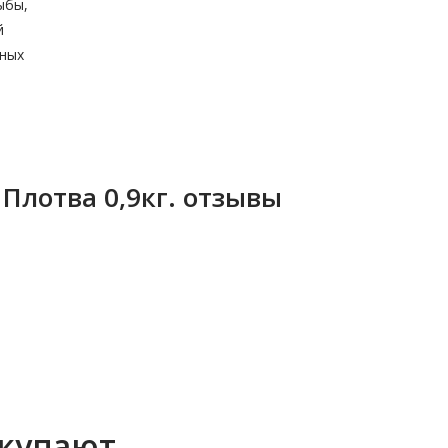
ыбы,
й
зных
Плотва 0,9кг. отзывы
окупают