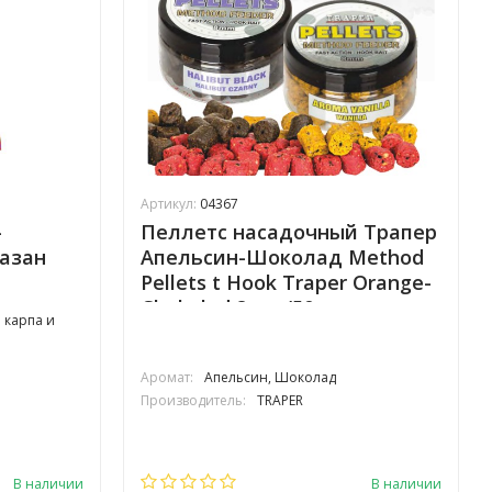
Артикул:
04367
-
Пеллетс насадочный Трапер
Сазан
Апельсин-Шоколад Method
Pellets t Hook Traper Orange-
Chokolad 8mm/50g
 карпа и
Аромат:
Апельсин, Шоколад
Производитель:
TRAPER
В наличии
В наличии