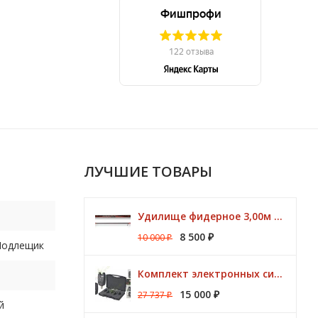
ЛУЧШИЕ ТОВАРЫ
Удилище фидерное 3,00м Argon Feeder MT 50gr Browning
8 500
10 000
₽
₽
 Подлещик
Комплект электронных сигнализаторов TRAPER Prestige 4+1
15 000
27 737
₽
₽
й