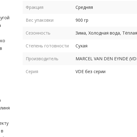
Фракция
Средняя
ругой
Вес упаковки
900 гр
а
Сезонность
Зима, Холодная вода, Тёпла
ько
Степень готовности
Сухая
в
Производитель
MARCEL VAN DEN EYNDE (VD
Серия
VDE без серии
ю
 линя
екту
 в