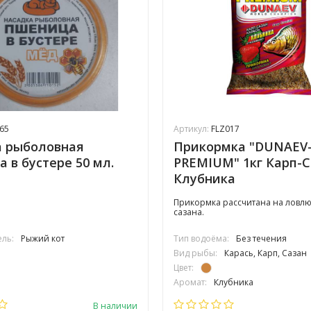
65
Артикул:
FLZ017
а рыболовная
Прикормка "DUNAEV
 в бустере 50 мл.
PREMIUM" 1кг Карп-
Клубника
Прикормка рассчитана на ловлю
сазана.
ль:
Рыжий кот
Тип водоёма:
Без течения
Вид рыбы:
Карась, Карп, Сазан
Цвет:
Аромат:
Клубника
Вес упаковки:
1 кг
В наличии