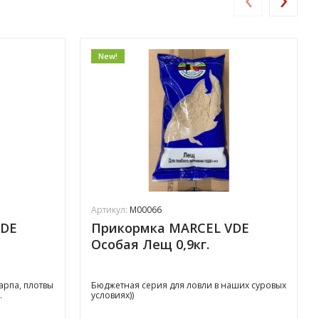
New!
Артикул:
M00066
VDE
Прикормка MARCEL VDE
Особая Лещ 0,9кг.
арпа, плотвы
Бюджетная серия для ловли в наших суровых
.
условиях))