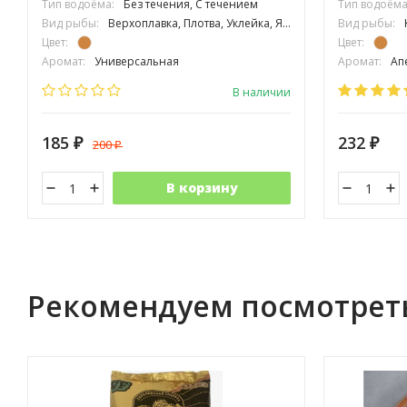
Тип водоёма:
Без течения, С течением
Тип водоёма
Вид рыбы:
Верхоплавка, Плотва, Уклейка, Язь
Вид рыбы:
Цвет:
Цвет:
Аромат:
Универсальная
Аромат:
Апе
Фракция:
Средняя
Фракция:
С
В наличии
185
232
200
₽
₽
₽
В корзину
Рекомендуем посмотрет