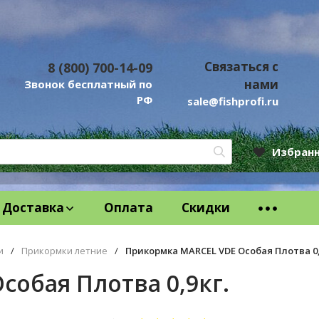
Связаться с
8 (800) 700-14-09
нами
Звонок бесплатный по
РФ
sale@fishprofi.ru
Избран
Доставка
Оплата
Скидки
и
/
Прикормки летние
/
Прикормка MARCEL VDE Особая Плотва 0,
обая Плотва 0,9кг.