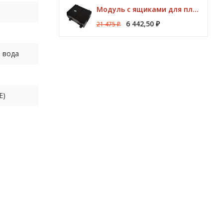
Модуль с ящиками для платформ Preston ONBOX
6 442,50
21 475
₽
₽
я вода
E)