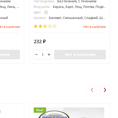
ечением
Тип водоёма:
Без течения, С течением
Плотва, Подлещик
Вид рыбы:
Карась, Карп, Лещ, Плотва, Подлещик
Цвет:
анный
Аромат:
Бисквит, Смешанный, Сладкий, Шоколад
Фракция:
Средняя
ет в наличии
Нет в наличии
232
₽
личии
Нет в наличии
‹
›
New!