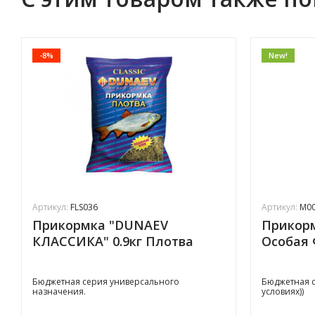
-8%
New!
Артикул:
FLS036
Артикул:
M0
Прикормка "DUNAEV
Прикор
КЛАССИКА" 0.9кг Плотва
Особая 
Бюджетная серия универсального
Бюджетная с
назначения.
условиях))