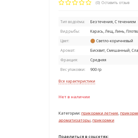
(0)
Оставить отзыв
Тип водоёма:
Без течения, С течением
Вид рыбы:
Карась, Лещ, Линь, Плотв
Цвет:
Светло-коричневый
Аромат:
Бисквит, Смешанный, Сл
Фракция:
Средняя
Вес упаковки:
900 гр
Все характеристики
Нет в наличии
Категории:
прикормки летние
,
прикормк
ароматизаторы
,
прикормки
Поделиться в соцсетях: