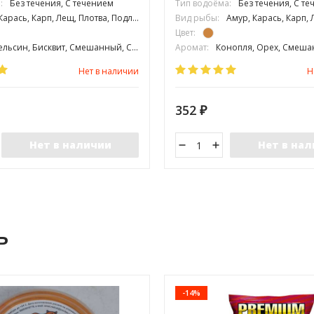
:
Без течения, С течением
Тип водоёма:
Без течения, С т
Карась, Карп, Лещ, Плотва, Подлещик
Вид рыбы:
Амур, Карась, Карп, Лещ, Линь, 
Цвет:
льсин, Бисквит, Смешанный, Сладкий
Аромат:
Конопля, Орех, Смеш
редняя
Фракция:
Средняя
Нет в наличии
Н
352
₽
Нет в наличии
Нет в на
ь
-14%