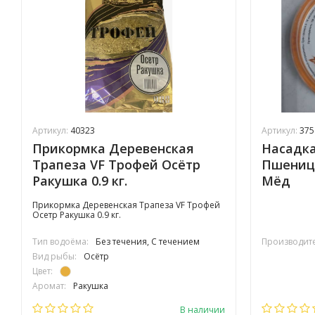
Артикул:
40323
Артикул:
375
Прикормка Деревенская
Насадк
Трапеза VF Трофей Осётр
Пшеница
Ракушка 0.9 кг.
Мёд
Прикормка Деревенская Трапеза VF Трофей
Осетр Ракушка 0.9 кг.
Тип водоёма:
Без течения, С течением
Производите
Вид рыбы:
Осётр
Цвет:
Аромат:
Ракушка
Фракция:
Средняя
В наличии