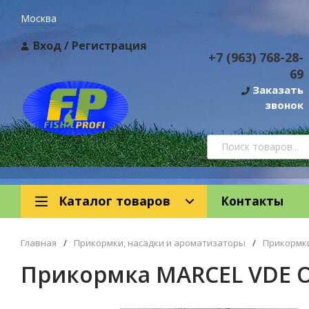
Москва
Вход
/
Регистрация
+7 (963) 768-28-
69
Заказать
звонок
Каталог товаров
Контакты
Главная
/
Прикормки, насадки и ароматизаторы
/
Прикормк
Прикормка MARCEL VDE Ос