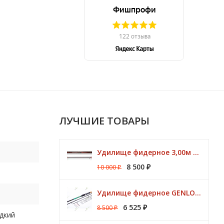
ЛУЧШИЕ ТОВАРЫ
Удилище фидерное 3,00м Argon Feeder MT 50gr Browning
8 500
10 000
₽
₽
Удилище фидерное GENLOG HONESTY HEAVY 3,80 м. до 140 гр.
6 525
8 500
₽
₽
дкий