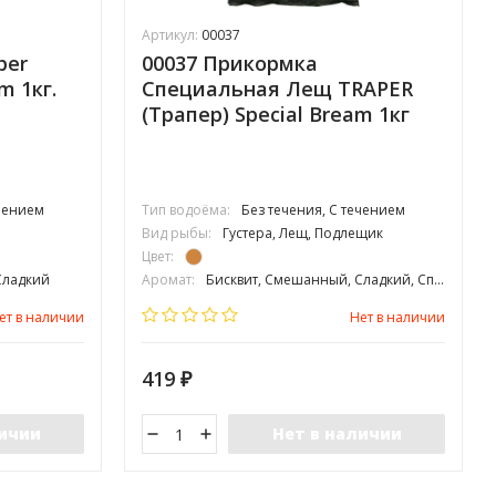
Артикул:
00037
per
00037 Прикормка
m 1кг.
Специальная Лещ TRAPER
(Трапер) Special Bream 1кг
ечением
Тип водоёма:
Без течения, С течением
Вид рыбы:
Густера, Лещ, Подлещик
Цвет:
Сладкий
Аромат:
Бисквит, Смешанный, Сладкий, Специи
Фракция:
Средняя
ет в наличии
Нет в наличии
419
₽
личии
Нет в наличии