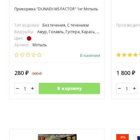
Прикормка "DUNAEV-MS FACTOR" 1кг Мотыль
Тип водоёма:
Без течения, С течением
Производите
Вид рыбы:
Амур, Голавль, Густера, Карась, Карп, Лещ, Линь, Окунь, Плотва, Подлещик, Подуст, Рыбец, Усач, Язь, Сазан, Толстолоб
Цвет:
Аромат:
Мотыль
Фракция:
Средняя
В наличии
280
1 800
300
₽
₽
₽
В корзину
-8%