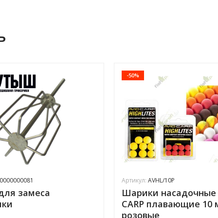
ь
-50%
0000000081
Артикул:
AVHL/10P
для замеса
Шарики насадочные 
мки
CARP плавающие 10 
розовые