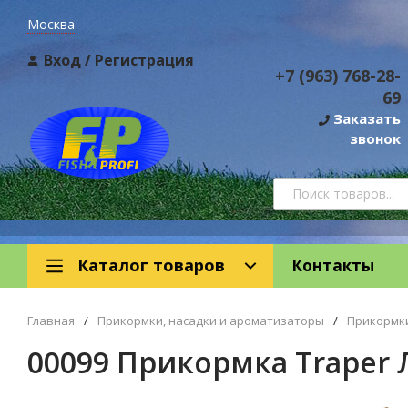
Москва
Вход
/
Регистрация
+7 (963) 768-28-
69
Заказать
звонок
Каталог товаров
Контакты
Главная
/
Прикормки, насадки и ароматизаторы
/
Прикормк
00099 Прикормка Traper Л