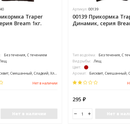
40
Артикул:
00139
рикормка Traper
00139 Прикормка Tra
серия Bream 1кг.
Динамик, серия Brea
:
Без течения, С течением
Тип водоёма:
Без течения, С т
Лещ
Вид рыбы:
Лещ
Цвет:
сквит, Смешанный, Сладкий, Хлеб
Аромат:
Бисквит, Смешанный, 
редняя
Фракция:
Средняя
Нет в наличии
Н
295
₽
Нет в наличии
Нет в на