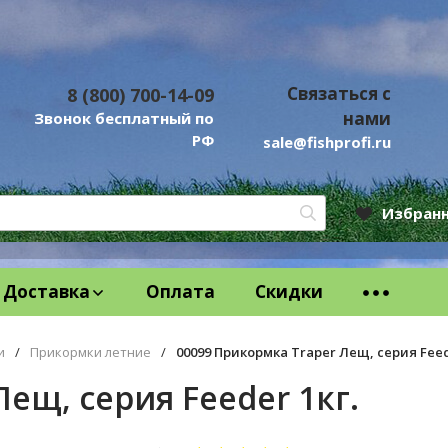
Связаться с
8 (800) 700-14-09
нами
Звонок бесплатный по
РФ
sale@fishprofi.ru
Избран
Доставка
Оплата
Скидки
и
/
Прикормки летние
/
00099 Прикормка Traper Лещ, серия Feed
ещ, серия Feeder 1кг.