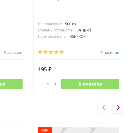
Вес упаковки:
500 гр
Степень готовности:
Жидкий
Производитель:
FISHPROFI
В наличии
В наличии
195
₽
ну
В корзину
‹
›
-50%