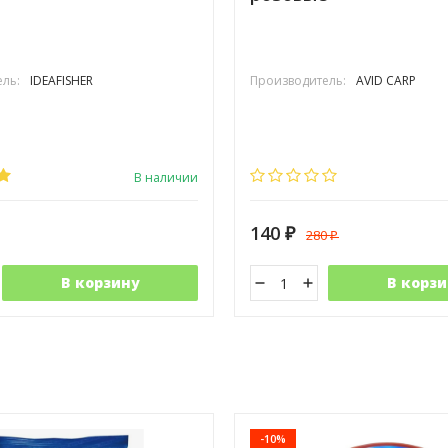
ль:
IDEAFISHER
Производитель:
AVID CARP
В наличии
140
280
₽
₽
В корзину
В корзи
-10%