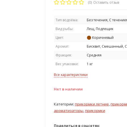
(0)
Оставить отзыв
Тип водоёма:
Без течения, С течение
Вид рыбы:
Лещ, Подлещик
Цвет:
Коричневый
Аромат:
Бисквит, Смешанный, 
Фракция:
Средняя
Вес упаковки:
1 кг
Все характеристики
Нет в наличии
Категории:
прикормки летние
,
прикормк
ароматизаторы
,
прикормки
Поделиться в соцсетях: