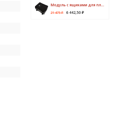
Модуль с ящиками для платформ Preston ONBOX
6 442,50
21 475
₽
₽