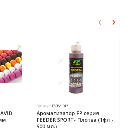
‹
›
Артикул:
FSFPA-015
AVID
Ароматизатор FP серия
мм
FEEDER SPORT- Плотва (1фл -
500 мл.)