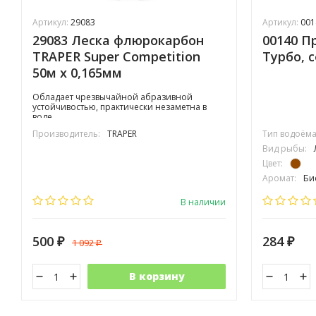
Артикул:
29083
Артикул:
001
29083 Леска флюрокарбон
00140 П
TRAPER Super Competition
Турбо, 
50м х 0,165мм
Обладает чрезвычайной абразивной
устойчивостью, практически незаметна в
воде.
Производитель:
TRAPER
Тип водоёма
Вид рыбы:
Цвет:
Аромат:
Би
Фракция:
С
В наличии
500
284
1 092
₽
₽
₽
В корзину