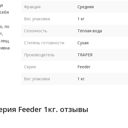
ща
Фракция
Средняя
 себя
Вес упаковки
1 кг
о, по
Сезонность
Тёплая вода
т,
 лещ.
Степень готовности
Сухая
тивна
Производитель
TRAPER
Серия
Feeder
Вес упаковки
1 кг.
ерия Feeder 1кг. отзывы