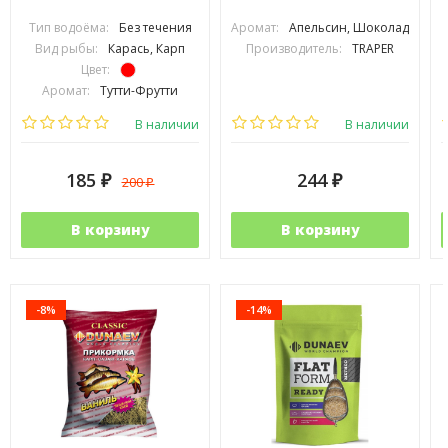
Тип водоёма:
Без течения
Аромат:
Апельсин, Шоколад
Вид рыбы:
Карась, Карп
Производитель:
TRAPER
Цвет:
Аромат:
Тутти-Фрутти
Фракция:
Средняя
В наличии
В наличии
185
244
200
₽
₽
₽
В корзину
В корзину
-8%
-14%