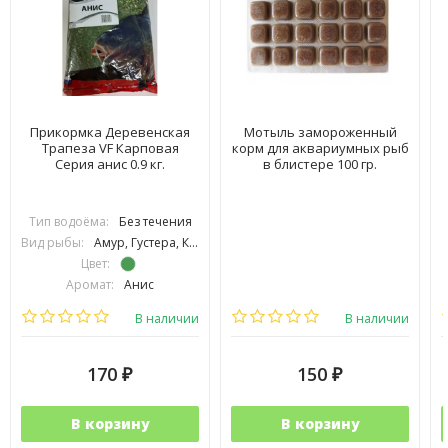
Прикормка Деревенская
Мотыль замороженный
Трапеза VF Карповая
корм для аквариумных рыб
Серия анис 0.9 кг.
в блистере 100 гр.
Тип водоёма:
Без течения
Вид рыбы:
Амур, Густера, Карась, Карп, Линь, Плотва, Подлещик, Подуст, Язь
Цвет:
Аромат:
Анис
Фракция:
Средняя
В наличии
В наличии
170
150
₽
₽
В корзину
В корзину