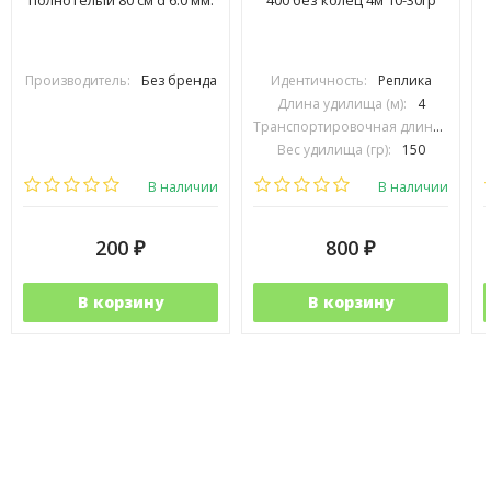
Производитель:
Без бренда
Идентичность:
Реплика
Длина удилища (м):
4
Транспортировочная длина (см):
1
Вес удилища (гр):
150
Материал удилища:
Карбон
В наличии
В наличии
200
800
₽
₽
В корзину
В корзину