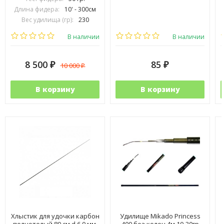
Длина фидера:
10' - 300см
Вес удилища (гр):
230
Транспортировочная длина (см):
154
В наличии
В наличии
8 500
85
10 000
₽
₽
₽
В корзину
В корзину
Хлыстик для удочки карбон
Удилище Mikado Princess
полнотелый 80 см d 6.0 мм.
400 без колец 4м 10-30гр