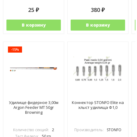
25
380
₽
₽
В корзину
В корзину
-15%
Удилище фидерное 3,00м
Коннектор STONFO Elite на
Argon Feeder MT 50gr
хлыст удилища Ф1,0
Browning
Количество секций:
2
Производитель:
STONFO
Тест фидера:
50 гр.