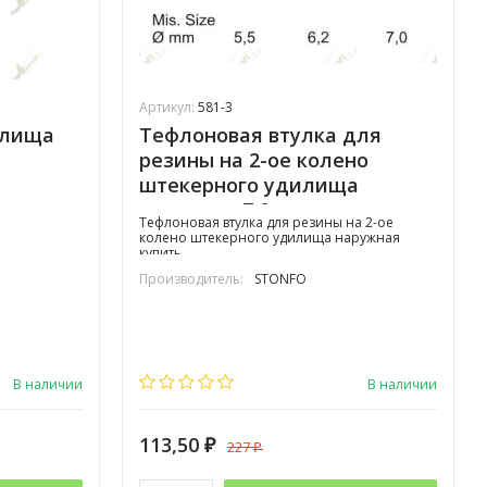
Артикул:
581-3
илища
Тефлоновая втулка для
резины на 2-ое колено
штекерного удилища
наружная 7,0мм
Тефлоновая втулка для резины на 2-ое
колено штекерного удилища наружная
купить.
Производитель:
STONFO
В наличии
В наличии
113,50
227
₽
₽