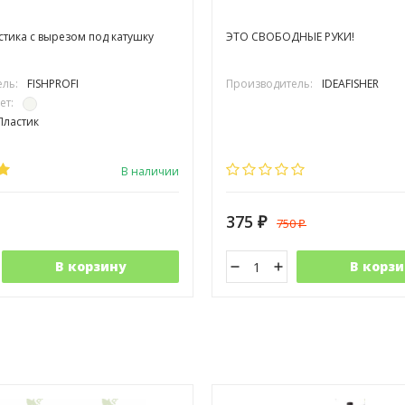
стика с вырезом под катушку
ЭТО СВОБОДНЫЕ РУКИ!
ль:
FISHPROFI
Производитель:
IDEAFISHER
ет:
Пластик
В наличии
375
750
₽
₽
В корзину
В корзи