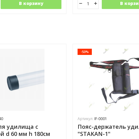
В корзину
В корзи
-50%
40
Артикул:
IF-0001
ля удилища с
Пояс-держатель уд
й d 60 мм h 180см
"STAKAN-1"