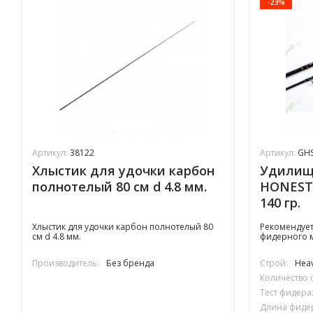
-23%
Артикул:
38122
Артикул:
GH
Хлыстик для удочки карбон
Удилищ
полнотелый 80 см d 4.8 мм.
HONESTY
140 гр.
Хлыстик для удочки карбон полнотелый 80
Рекомендует
см d 4.8 мм.
фидерного м
Производитель:
Без бренда
Строй:
Hea
Количество 
Тест фидера
Длина фиде