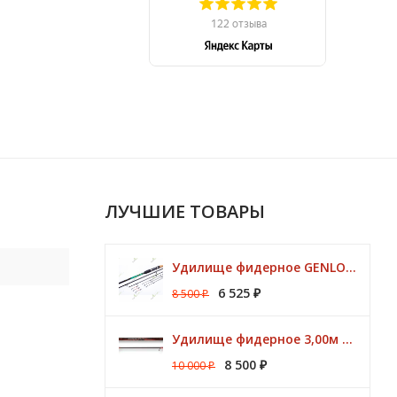
ЛУЧШИЕ ТОВАРЫ
Удилище фидерное GENLOG HONESTY HEAVY 3,80 м. до 140 гр.
6 525
8 500
₽
₽
Удилище фидерное 3,00м Argon Feeder MT 50gr Browning
8 500
10 000
₽
₽