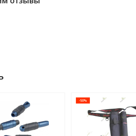
 мм отзывы
ь
-50%