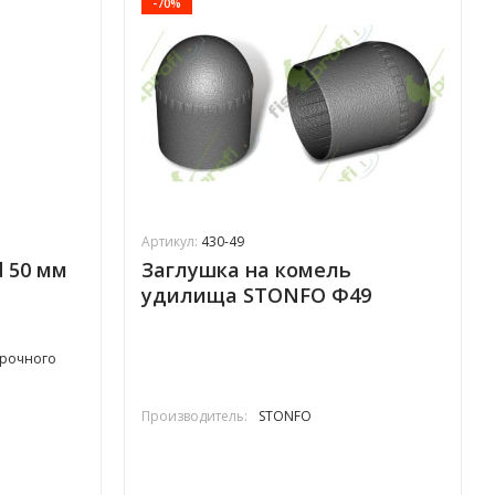
-70%
Артикул:
430-49
 50 мм
Заглушка на комель
удилища STONFO Ф49
прочного
Производитель:
STONFO