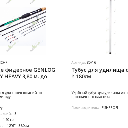
SCHF
Артикул:
35/16
е фидерное GENLOG
Тубус для удилища d
 HEAVY 3,80 м. до
h 180см
ся для соревнований по
​Удобный тубус для удилища из 
етоду.
прозрачного пластика
vy
Производитель:
FISHPROFI
секций:
3
:
140 гр.
ра:
12'6'' - 380см