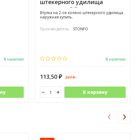
штекерного удилища
наружная 5,5мм
Втулка на 2-ое колено штекерного удилища
наружная купить.
Производитель:
STONFO
В наличии
В наличии
113,50
227
₽
₽
ну
В корзину
‹
›