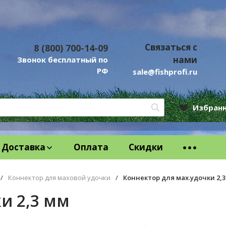
Связаться с
8 (800) 700-14-09
нами
Звонок бесплатный по
РФ
sale@fishprofi.ru
Избран
Доставка
Оплата
Скидки
/
Коннектор для маховой удочки
/
Коннектор для мах.удочки 2,
и 2,3 мм