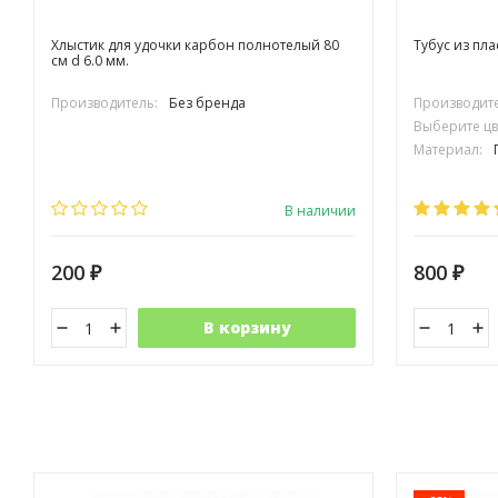
Хлыстик для удочки карбон полнотелый 80
Тубус из пла
см d 6.0 мм.
Производитель:
Без бренда
Производите
Выберите цв
Материал:
В наличии
200
800
₽
₽
В корзину