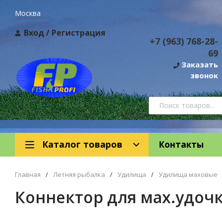
Москва
Вход
/
Регистрация
+7 (963) 768-28-
69
Заказать
звонок
Каталог товаров
Контакты
Главная
/
Летняя рыбалка
/
Удилища
/
Удилища маховые
Коннектор для мах.удочк