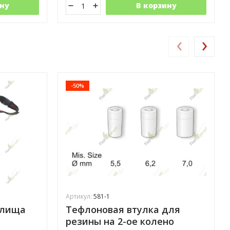
ну
В корзину
‹
›
-50%
Артикул:
581-1
илища
Тефлоновая втулка для
резины на 2-ое колено