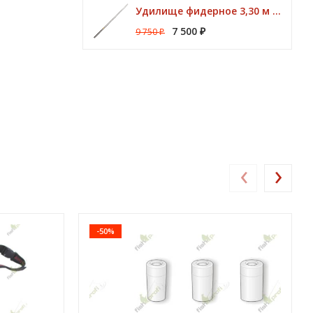
Удилище фидерное 3,30 м CK Method Feeder 60 гр / 3 - 10 lbs Browning
7 500
9 750
₽
₽
‹
›
-50%