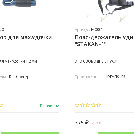
20
Артикул:
IF-0001
ор для мах.удочки
Пояс-держатель уд
"STAKAN-1"
ля мах.удочки 1,2 мм
ЭТО СВОБОДНЫЕ РУКИ!
ль:
Без бренда
Производитель:
IDEAFISHER
В наличии
375
750
₽
₽