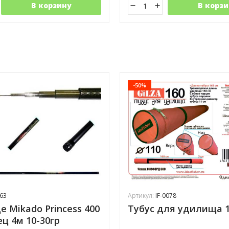
В корзину
В корзи
-50%
63
Артикул:
IF-0078
 Mikado Princess 400
Тубус для удилища 
ец 4м 10-30гр