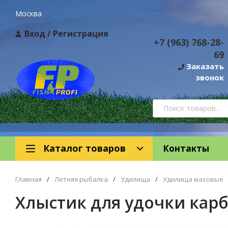
Москва
Вход
/
Регистрация
+7 (963) 768-28-
69
Заказать
звонок
Каталог товаров
Контакты
Главная
/
Летняя рыбалка
/
Удилища
/
Удилища маховые
Хлыстик для удочки карб