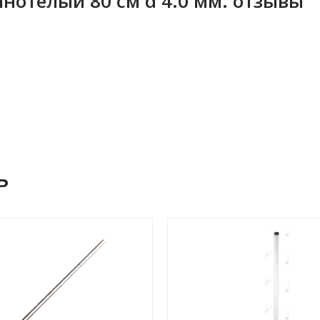
нотелый 80 см d 4.0 мм. отзывы
ь