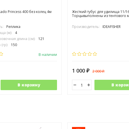
ado Princess 400 без колец 4м
Жесткий тубус для удилища 11/1
Торцывыполнены из тентового м
ь:
Реплика
Производитель:
IDEAFISHER
ща (м):
4
овочная длина (см):
121
(гр):
150
дилища:
Карбон
В наличии
1 000
2 000
₽
₽
В корзину
В корзи