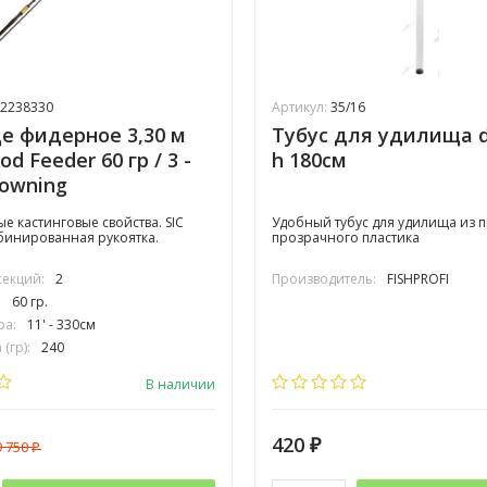
2238330
Артикул:
35/16
 фидерное 3,30 м
Тубус для удилища d
d Feeder 60 гр / 3 -
h 180см
rowning
е кастинговые свойства. SIC
​Удобный тубус для удилища из 
бинированная рукоятка.
прозрачного пластика
секций:
2
Производитель:
FISHPROFI
:
60 гр.
ра:
11' - 330см
(гр):
240
овочная длина (см):
168
В наличии
420
9 750
₽
₽