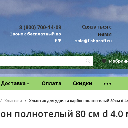
Связаться с
8 (800) 700-14-09
нами
Звонок бесплатный по
РФ
sale@fishprofi.ru
Избран
Доставка
Оплата
Скидки
/
Хлыстики
/
Хлыстик для удочки карбон полнотелый 80 см d 4.
он полнотелый 80 см d 4.0 