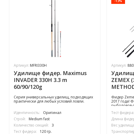
-13%
Артикул:
MFRI330H
Артикул:
880
Удилище фидер. Maximus
Удилищ
INVADER 330H 3.3 m
ZEMEX (
60/90/120g
METHOD 
гр
Cерия универсальных удилищ, подходящих
Фидер Zemex 
практически для любых условий ловли.
2017 года! 
рыболовов-
наших водо
Идентичность:
Оригинал
Тест фидера
рыболовных 
подойдут ка
Строй:
Medium fast
Длина фиде
фидерную ос
Количество секций:
3
Вес удилища 
ловли.
Тест фидера:
120 гр.
Транспортир