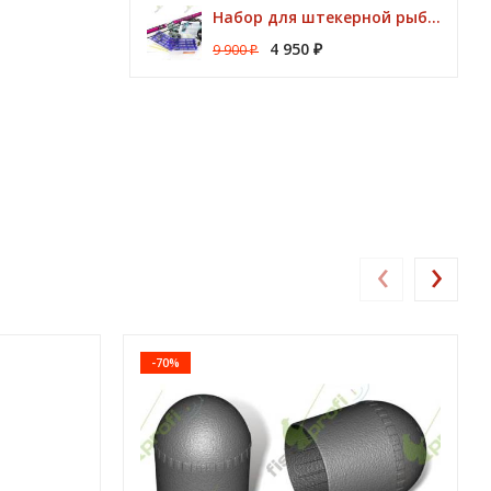
Набор для штекерной рыбалки CLUB KORUM PINK Поплавок (удилище 7м, аксессуары)
4 950
9 900
₽
₽
‹
›
-70%