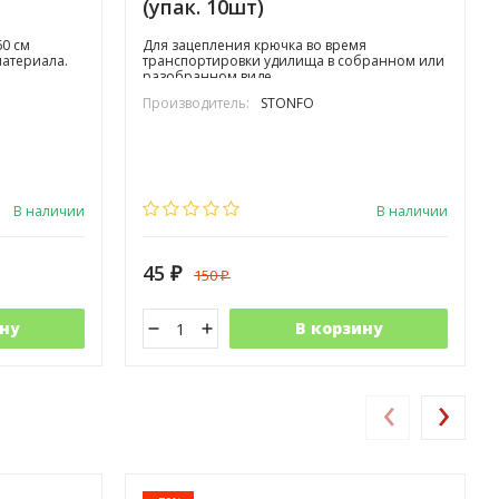
(упак. 10шт)
60 см
Для зацепления крючка во время
атериала.
транспортировки удилища в собранном или
разобранном виде.
Производитель:
STONFO
В наличии
В наличии
45
150
₽
₽
ну
В корзину
‹
›