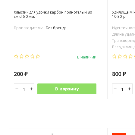
Хлыстик для удочки карбон полнотелый 80
Удилище Mik
см d 6.0 мм.
10-30гр
Производитель:
Без бренда
Идентичност
Длина удили
Транспортир
Вес удилища 
Материал у
В наличии
200
800
₽
₽
В корзину