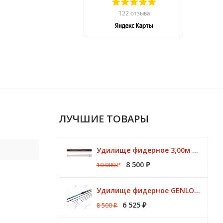
ЛУЧШИЕ ТОВАРЫ
Удилище фидерное 3,00м Argon Feeder MT 50gr Browning
8 500
10 000
₽
₽
Удилище фидерное GENLOG HONESTY HEAVY 3,80 м. до 140 гр.
6 525
8 500
₽
₽