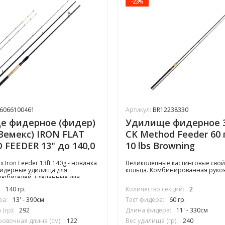
-23%
6066100461
Артикул:
BR12238330
е фидерное (фидер)
Удилище фидерное 3
Земекс) IRON FLAT
CK Method Feeder 60 гр
FEEDER 13" до 140,0
10 lbs Browning
Iron Feeder 13ft 140g - новинка
Великолепные кастинговые свойс
Фидерные удилища для
кольца. Комбинированная рукоя
любителей, сделанные для
емов, покрывают большинство
:
140 гр.
Количество секций:
2
ситуаций. Эти удилища
к для ловли на классическую
ра:
13' - 390см
Тест фидера:
60 гр.
настку так и для методной
(гр):
292
Длина фидера:
11' - 330см
овочная длина (см):
122
Вес удилища (гр):
240