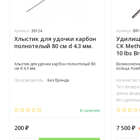
Артикул:
38124
Артикул:
BR1
Хлыстик для удочки карбон
Удилище
полнотелый 80 см d 4.3 мм.
CK Metho
10 lbs B
Хлыстик для удочки карбон полнотелый 80
Великолепны
см d 4.3 мм.
кольца. Ком
Производитель:
Без бренда
Количество 
Тест фидера
Длина фиде
Вес удилища 
Транспортир
В наличии
200
7 500
₽
₽