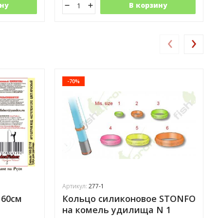
ну
В корзину
‹
›
-70%
Артикул:
277-1
160см
Кольцо силиконовое STONFO
на комель удилища N 1