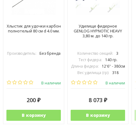
Хлыстик для удочки карбон
Удилище фидерное
полнотелый 80 см d 4.0 мм.
GENLOG HYPNOTIC HEAVY
3,80 м. до 140 гр.
Производитель:
Без бренда
Количество секций:
3
Тест фидера:
140 гр.
Длина фидера:
12'6'' - 380см
Вес удилища (гр):
318
Транспортировочная длина (см):
1
В наличии
В наличии
200
8 073
₽
₽
В корзину
В корзину