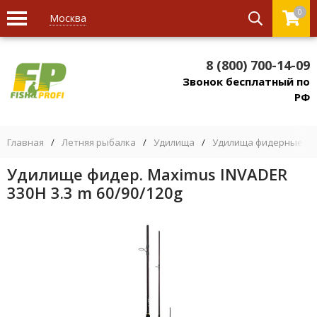
0
Москва
8 (800) 700-14-09
Звонок бесплатный по
РФ
Главная
/
Летняя рыбалка
/
Удилища
/
Удилища фидерные
/
Удилище фидер. Maximus INVADER
330H 3.3 m 60/90/120g