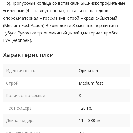
Tip).Пропускные кольца со вставками SIC,низкопрофильные
усиленные (4 – на двух опорах, остальные на одной
опоре).Материал – графит IMF,строй – средне-быстрый
(Medium-Fast Action).В комплекте 3 сменные вершинки в
тубусе.Рукоятка эргономичный дизайн,материал пробка +
EVA (неопрен).
Характеристики
Идентичность
Оригинал
Строй
Medium fast
Количество секций
3
Тест фидера
120 гр.
Длина фидера
11' - 330см
Вес удилища (гр)
279