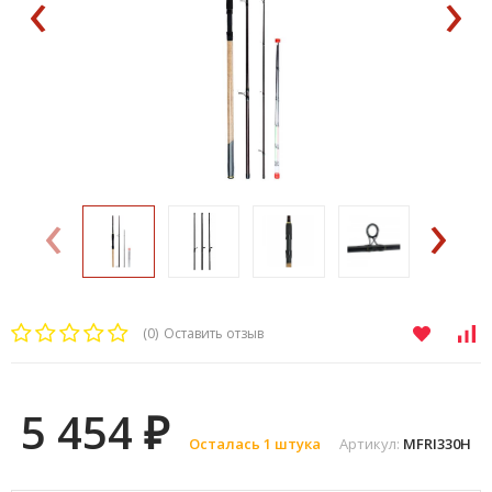
‹
›
‹
›
(0)
Оставить отзыв
5 454
₽
Осталась 1 штука
Артикул:
MFRI330H