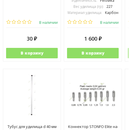
Идентичность:
Реплика
Вес удилища (гр):
227
Материал удилища:
Карбон
Количество секций:
5
В наличии
В наличии
30
1 600
₽
₽
В корзину
В корзину
Тубус для удилища d 40 мм
Коннектор STONFO Elite на