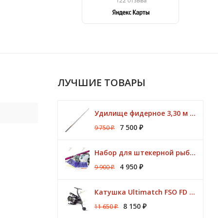
ЛУЧШИЕ ТОВАРЫ
Удилище фидерное 3,30 м CK Method Feeder 60 гр / 3 - 10 lbs Browning
7 500
9 750
₽
₽
Набор для штекерной рыбалки CLUB KORUM PINK Поплавок (удилище 7м, аксессуары)
4 950
9 900
₽
₽
Катушка Ultimatch FSO FD 835 8 подшипников 5,1:1 Browning
8 150
11 650
₽
₽