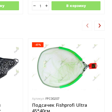
ну
В корзину
‹
›
-41%
Артикул:
FPC00207
й
Подсачек Fishprofi Ultra
с
45*40см