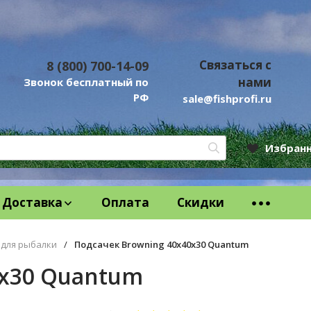
Связаться с
8 (800) 700-14-09
нами
Звонок бесплатный по
РФ
sale@fishprofi.ru
Избран
Доставка
Оплата
Скидки
 для рыбалки
/
Подсачек Browning 40х40х30 Quantum
0х30 Quantum