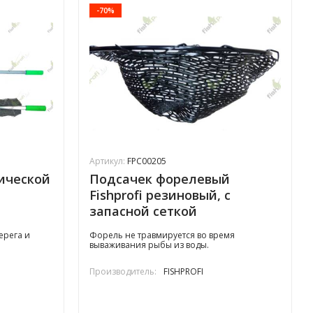
-70%
Артикул:
FPC00205
ической
Подсачек форелевый
Fishprofi резиновый, с
запасной сеткой
ерега и
Форель не травмируется во время
вываживания рыбы из воды.
Производитель:
FISHPROFI