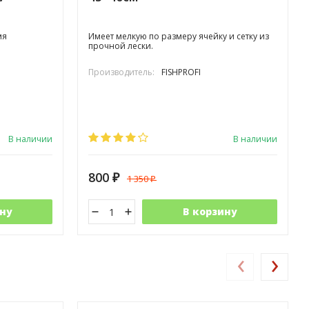
мя
Имеет мелкую по размеру ячейку и сетку из
прочной лески.
Производитель:
FISHPROFI
В наличии
В наличии
800
1 350
₽
₽
ну
В корзину
‹
›