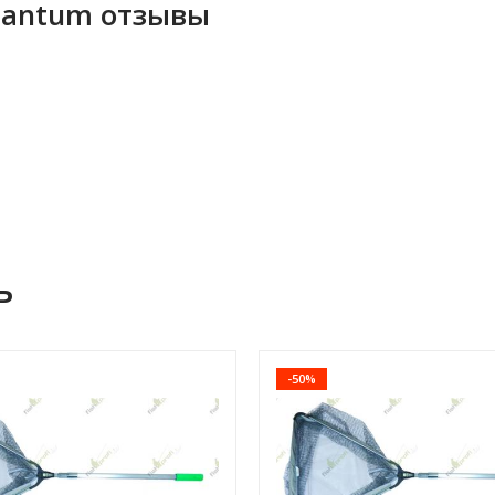
uantum отзывы
ь
-50%