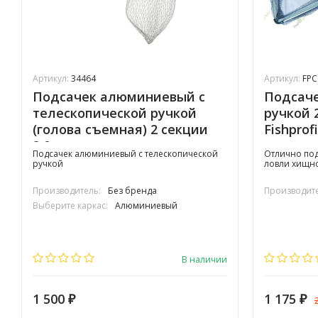
Артикул:
34464
Артикул:
FPC
Подсачек алюминиевый с
Подсаче
телескопической ручкой
ручкой 
(голова съемная) 2 секции
Fishprof
2,0м
прорез
Подсачек алюминиевый с телескопической
Отлично под
ручкой
ловли хищно
Производитель:
Без бренда
Производите
Выберите каркас:
Алюминиевый
В наличии
1 500
1 175
₽
₽