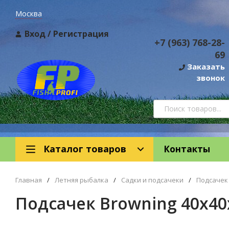
Москва
Вход
/
Регистрация
+7 (963) 768-28-
69
Заказать
звонок
Каталог товаров
Контакты
Главная
/
Летняя рыбалка
/
Садки и подсачеки
/
Подсачек
Подсачек Browning 40х4