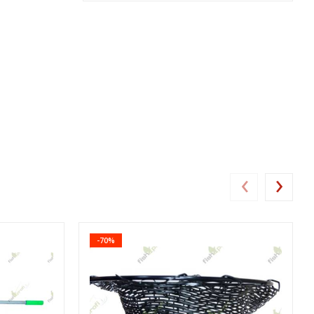
‹
›
-70%