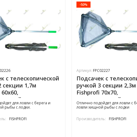
-50%
02226
Артикул:
FPC02227
к с телескопической
Подсачек с телескоп
2 секции 1,7м
ручкой 3 секции 2,3м
i 60х60,
Fishprofi 70х70,
иненный
прорезиненный
ойдет для ловли с берега и
Отлично подойдет для ловли с б
й рыбы с лодки.
ловли хищной рыбы с лодки
ль:
FISHPROFI
Производитель:
FISHPROFI