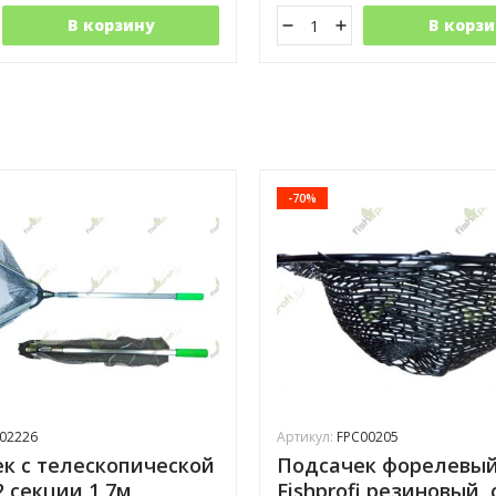
В корзину
В корзи
-70%
02226
Артикул:
FPC00205
к с телескопической
Подсачек форелевы
2 секции 1,7м
Fishprofi резиновый, 