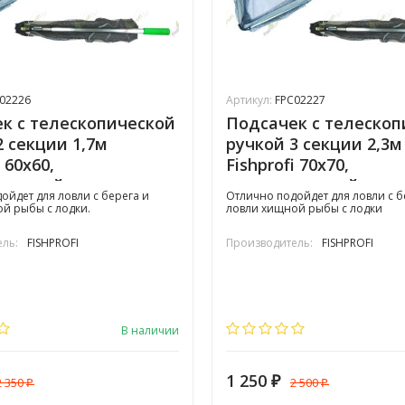
02226
Артикул:
FPC02227
к с телескопической
Подсачек с телескоп
2 секции 1,7м
ручкой 3 секции 2,3м
i 60х60,
Fishprofi 70х70,
иненный
прорезиненный
ойдет для ловли с берега и
Отлично подойдет для ловли с б
й рыбы с лодки.
ловли хищной рыбы с лодки
ль:
FISHPROFI
Производитель:
FISHPROFI
В наличии
1 250
2 350
2 500
₽
₽
₽