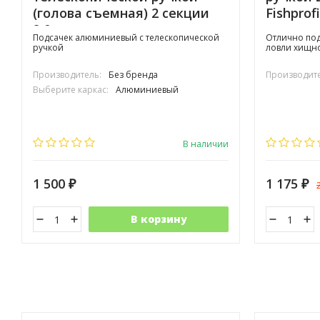
(голова съемная) 2 секции
Fishprof
2,0м
прорез
Подсачек алюминиевый с телескопической
Отлично под
ручкой
ловли хищно
Производитель:
Без бренда
Производите
Выберите каркас:
Алюминиевый
В наличии
1 500
1 175
₽
₽
В корзину