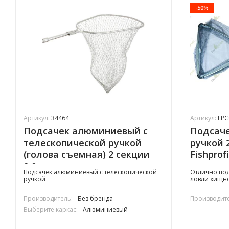
-50%
Артикул:
34464
Артикул:
FPC
Подсачек алюминиевый с
Подсаче
телескопической ручкой
ручкой 
(голова съемная) 2 секции
Fishprof
2,0м
прорез
Подсачек алюминиевый с телескопической
Отлично под
ручкой
ловли хищно
Производитель:
Без бренда
Производите
Выберите каркас:
Алюминиевый