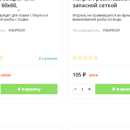
i 60х60,
запасной сеткой
иненный
ойдет для ловли с берега и
Форель не травмируется во вре
й рыбы с лодки.
вываживания рыбы из воды.
ль:
FISHPROFI
Производитель:
FISHPROFI
В наличии
105
2 350
350
₽
₽
₽
В корзину
В корзи