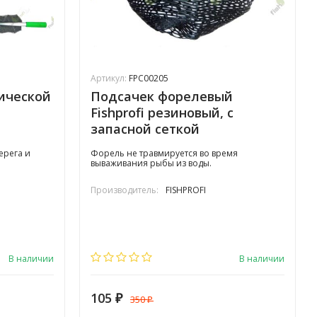
Артикул:
FPC00205
ической
Подсачек форелевый
Fishprofi резиновый, с
запасной сеткой
ерега и
Форель не травмируется во время
вываживания рыбы из воды.
Производитель:
FISHPROFI
В наличии
В наличии
105
350
₽
₽