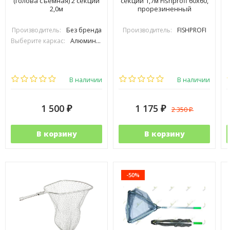
(голова съемная) 2 секции
секции 1,7м Fishprofi 60х60,
2,0м
прорезиненный
Производитель:
Без бренда
Производитель:
FISHPROFI
Выберите каркас:
Алюминиевый
В наличии
В наличии
1 500
1 175
2 350
₽
₽
₽
В корзину
В корзину
-50%