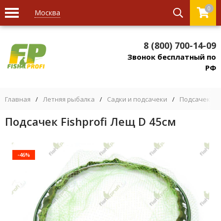
0
Москва
8 (800) 700-14-09
Звонок бесплатный по
РФ
Главная
/
Летняя рыбалка
/
Садки и подсачеки
/
Подсачек дл
Подсачек Fishprofi Лещ D 45см
-46%