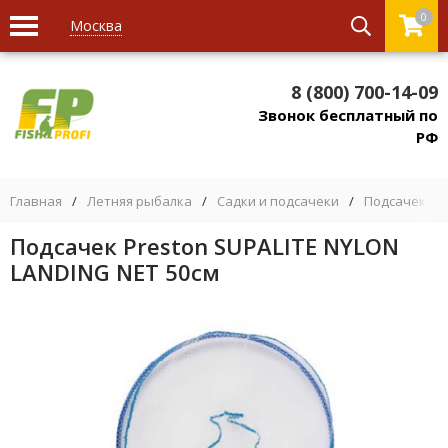
0
Москва
8 (800) 700-14-09
Звонок бесплатный по
РФ
Главная
/
Летняя рыбалка
/
Садки и подсачеки
/
Подсачек дл
Подсачек Preston SUPALITE NYLON
LANDING NET 50см