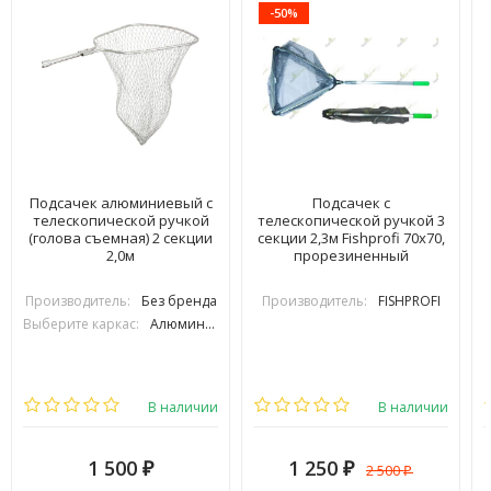
-50%
Подсачек алюминиевый с
Подсачек с
телескопической ручкой
телескопической ручкой 3
(голова съемная) 2 секции
секции 2,3м Fishprofi 70х70,
2,0м
прорезиненный
Производитель:
Без бренда
Производитель:
FISHPROFI
Выберите каркас:
Алюминиевый
В наличии
В наличии
1 500
1 250
2 500
₽
₽
₽