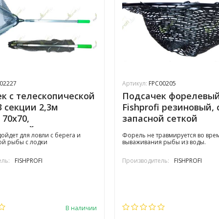
02227
Артикул:
FPC00205
к с телескопической
Подсачек форелевы
3 секции 2,3м
Fishprofi резиновый, 
i 70х70,
запасной сеткой
иненный
ойдет для ловли с берега и
Форель не травмируется во вре
ой рыбы с лодки
вываживания рыбы из воды.
ль:
FISHPROFI
Производитель:
FISHPROFI
В наличии