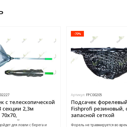
ь
-70%
02227
Артикул:
FPC00205
к с телескопической
Подсачек форелевы
3 секции 2,3м
Fishprofi резиновый, 
i 70х70,
запасной сеткой
иненный
ойдет для ловли с берега и
Форель не травмируется во вре