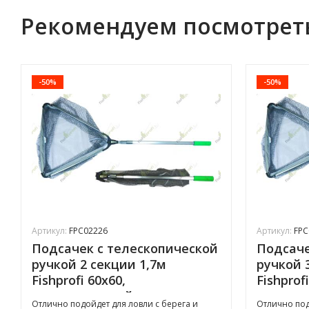
Рекомендуем посмотрет
-50%
-50%
Артикул:
FPC02226
Артикул:
FPC
Подсачек с телескопической
Подсаче
ручкой 2 секции 1,7м
ручкой 
Fishprofi 60х60,
Fishprof
прорезиненный
прорез
Отлично подойдет для ловли с берега и
Отлично под