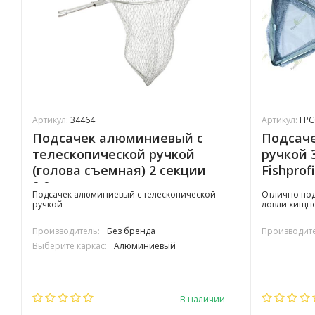
Артикул:
34464
Артикул:
FPC
Подсачек алюминиевый с
Подсаче
телескопической ручкой
ручкой 
(голова съемная) 2 секции
Fishprof
2,0м
прорез
Подсачек алюминиевый с телескопической
Отлично под
ручкой
ловли хищн
Производитель:
Без бренда
Производите
Выберите каркас:
Алюминиевый
В наличии