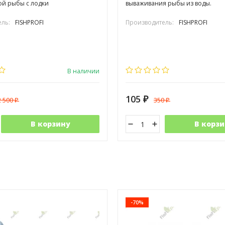
ой рыбы с лодки
вываживания рыбы из воды.
ль:
FISHPROFI
Производитель:
FISHPROFI
В наличии
105
2 500
350
₽
₽
₽
В корзину
В корзи
-70%