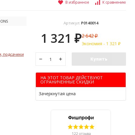
В избранное
К сравнению
IONS
Артикул:
P0140014
1 321
2 642
₽
₽
Экономия -
1 321
₽
и, подсачеки
Купить
НА ЭТОТ ТОВАР ДЕЙСТВУЮТ
ОГРАНИЧЕННЫЕ СКИДКИ
Зачеркнутая цена