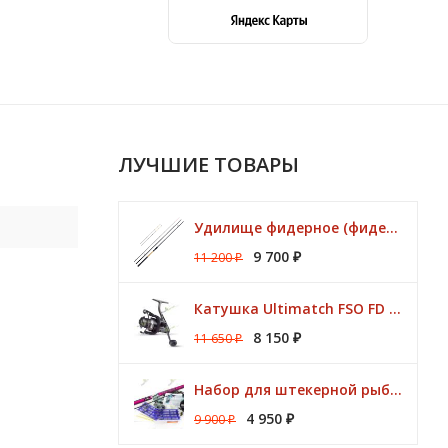
ЛУЧШИЕ ТОВАРЫ
Удилище фидерное (фидер) ZEMEX (Земекс) IRON FLAT METHOD FEEDER 13" до 140,0 гр
9 700
11 200
₽
₽
Катушка Ultimatch FSO FD 835 8 подшипников 5,1:1 Browning
8 150
11 650
₽
₽
Набор для штекерной рыбалки CLUB KORUM PINK Поплавок (удилище 7м, аксессуары)
4 950
9 900
₽
₽