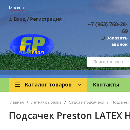
Москва
Вход
/
Регистрация
+7 (963) 768-28-
69
Заказать
звонок
Каталог товаров
Контакты
Главная
/
Летняя рыбалка
/
Садки и подсачеки
/
Подсачек
Подсачек Preston LATEX 