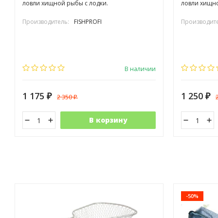
ловли хищной рыбы с лодки.
ловли хищн
Производитель:
FISHPROFI
Производите
В наличии
1 175
1 250
2 350
₽
₽
₽
В корзину
-50%