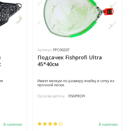
Артикул:
FPC00207
й
Подсачек Fishprofi Ultra
с
45*40см
мя
Имеет мелкую по размеру ячейку и сетку из
прочной лески.
Производитель:
FISHPROFI
В наличии
В наличии