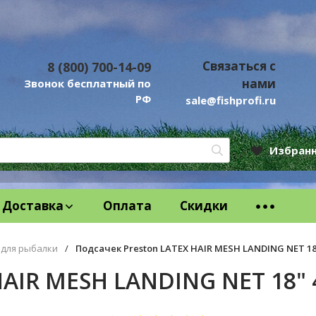
Связаться с
8 (800) 700-14-09
нами
Звонок бесплатный по
РФ
sale@fishprofi.ru
Избран
Доставка
Оплата
Скидки
 для рыбалки
/
Подсачек Preston LATEX HAIR MESH LANDING NET 18
HAIR MESH LANDING NET 18"