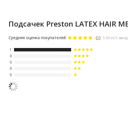
Подсачек Preston LATEX HAIR M
Средняя оценка покупателей:
(
1
)
5.00 из 5 звезд
1
0
0
0
0