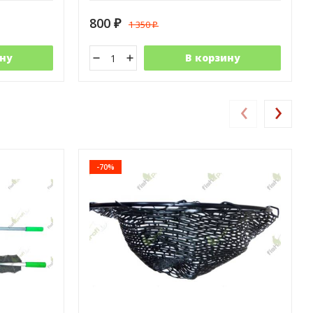
800
1 350
₽
₽
ну
В корзину
‹
›
-70%