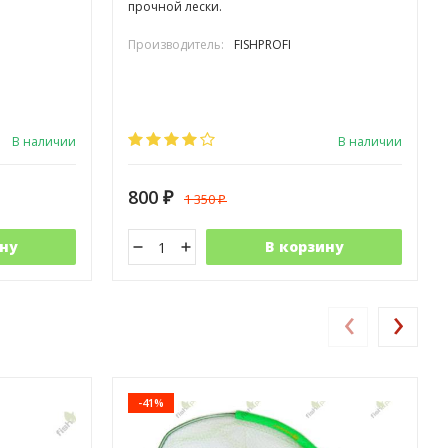
прочной лески.
Производитель:
FISHPROFI
В наличии
В наличии
800
1 350
₽
₽
ну
В корзину
‹
›
-41%