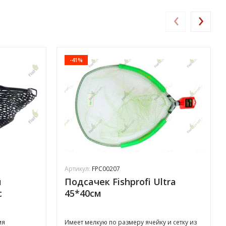
‹
›
-41%
Артикул:
FPC00207
й
Подсачек Fishprofi Ultra
с
45*40см
мя
Имеет мелкую по размеру ячейку и сетку из