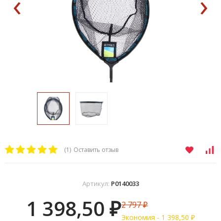
‹
›
(1)
Оставить отзыв
Артикул:
P0140033
1 398,50
2 797
₽
₽
Экономия -
1 398,50
₽