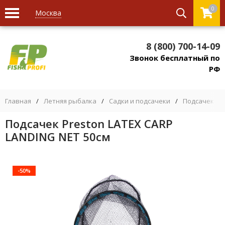
0
Москва
8 (800) 700-14-09
Звонок бесплатный по
РФ
Главная
/
Летняя рыбалка
/
Садки и подсачеки
/
Подсачек дл
Подсачек Preston LATEX CARP
LANDING NET 50см
-50%