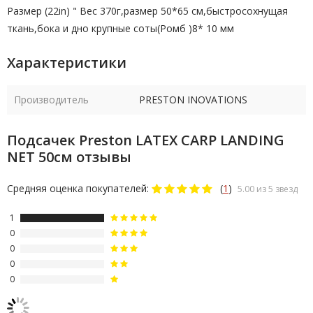
Размер (22in) " Вес 370г,размер 50*65 см,быстросохнущая
ткань,бока и дно крупные соты(Ромб )8* 10 мм
Характеристики
Производитель
PRESTON INOVATIONS
Подсачек Preston LATEX CARP LANDING
NET 50см отзывы
Средняя оценка покупателей:
(
1
)
5.00 из 5 звезд
1
0
0
0
0