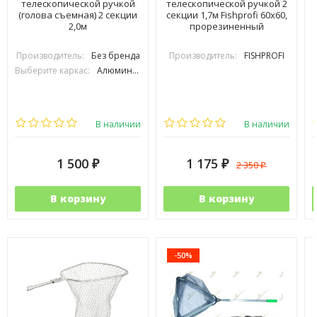
телескопической ручкой
телескопической ручкой 2
(голова съемная) 2 секции
секции 1,7м Fishprofi 60х60,
2,0м
прорезиненный
Производитель:
Без бренда
Производитель:
FISHPROFI
Выберите каркас:
Алюминиевый
В наличии
В наличии
1 500
1 175
2 350
₽
₽
₽
В корзину
В корзину
-50%