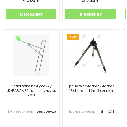
4 505
3 738
₽
₽
В корзину
В корзину
Хит!
Подставка под удочку
Тренога телескопическая
ЖУРАВЛЬ 35 см сталь диам.
"Fishprofi" 1,2м. 3 секции
5 мм.
Производитель:
Без бренда
Производитель:
FISHPROFI