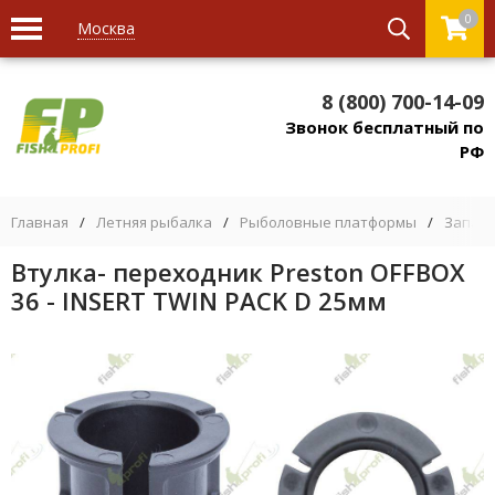
0
Москва
8 (800) 700-14-09
Звонок бесплатный по
РФ
Главная
/
Летняя рыбалка
/
Рыболовные платформы
/
Запасн
Втулка- переходник Preston OFFBOX
36 - INSERT TWIN PACK D 25мм