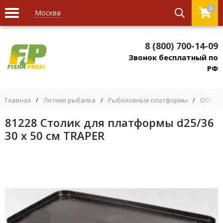
0
Москва
8 (800) 700-14-09
Звонок бесплатный по
РФ
Главная
/
Летняя рыбалка
/
Рыболовные платформы
/
Обвес 
81228 Столик для платформы d25/36
30 х 50 см TRAPER