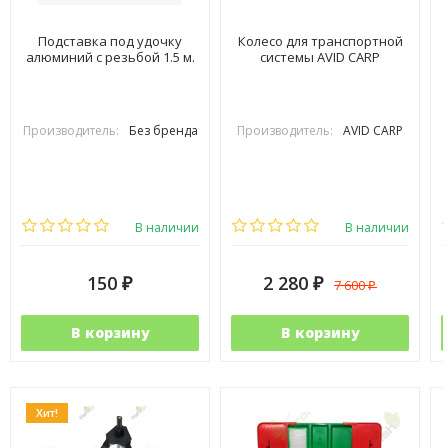
Подставка под удочку
Колесо для транспортной
алюминий с резьбой 1.5 м.
системы AVID CARP
Производитель:
Без бренда
Производитель:
AVID CARP
В наличии
В наличии
150
2 280
7 600
₽
₽
₽
В корзину
В корзину
Хит!