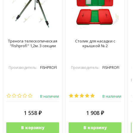
Тренога телескопическая
Столик для насадки с
"Fishprofi" 1,2м. 3 секции
крышкой № 2
Производитель:
FISHPROFI
Производитель:
FISHPROFI
В наличии
В наличии
1 558
1 908
₽
₽
В корзину
В корзину