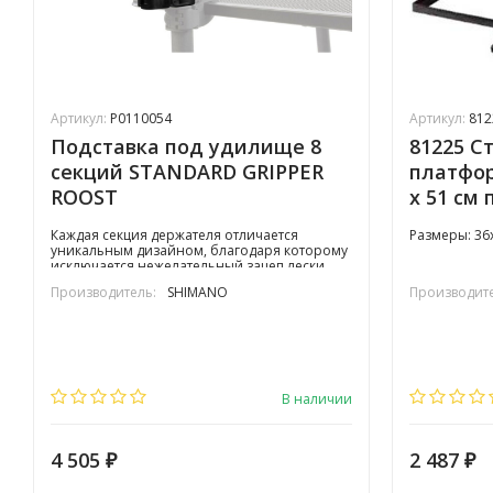
Артикул:
P0110054
Артикул:
812
Подставка под удилище 8
81225 С
секций STANDARD GRIPPER
платфор
ROOST
х 51 см
Каждая секция держателя отличается
​Размеры: 36
уникальным дизайном, благодаря которому
исключается нежелательный зацеп лески.
Подставка под удилища оснащена разъемом
Производитель:
SHIMANO
Производите
Snap-Lok, что делает её чрезвычайно
быстрой в сборке. Держатель был
разработан для установки на ножку кресла
или платформы, но идеально его будет
смонтировать на внешнюю ножку бокового
столика.
В наличии
4 505
2 487
₽
₽