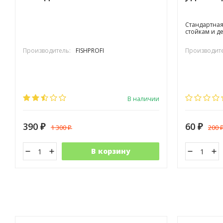
Стандартная
стойкам и д
Производитель:
FISHPROFI
Производите
В наличии
390
60
1 300
200
₽
₽
₽
В корзину