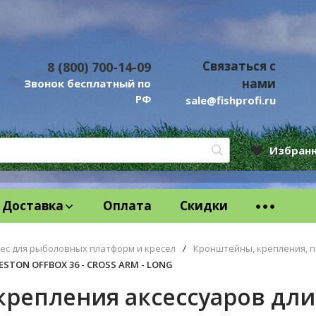
Связаться с
8 (800) 700-14-09
нами
Звонок бесплатный по
РФ
sale@fishprofi.ru
Избран
Доставка
Оплата
Скидки
ес для рыболовных платформ и кресел
/
Кронштейны, крепления, 
STON OFFBOX 36 - CROSS ARM - LONG
крепления аксессуаров дл