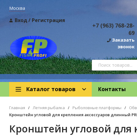
Москва
Вход
/
Регистрация
+7 (963) 768-28-
69
Заказать
звонок
Каталог товаров
Контакты
Главная
/
Летняя рыбалка
/
Рыболовные платформы
/
Обв
Кронштейн угловой для крепления аксессуаров длинный PRE
Кронштейн угловой для 