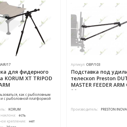
AIR/17
Артикул:
OBP/103
ка для фидерного
Подставка под удил
а KORUM XT TRIPOD
телескоп Preston DU
 ARM
MASTER FEEDER ARM
пическая
36
ьзоваться, как с рыболовным
к и с рыболовной платформой
ль:
KORUM
Производитель:
PRESTON INOVA
 наклона:
есть
ное крепление:
нет