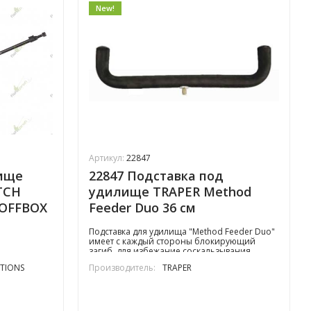
New!
Артикул:
22847
ище
22847 Подставка под
TCH
удилище TRAPER Method
 OFFBOX
Feeder Duo 36 см
Подставка для удилища "Method Feeder Duo"
имеет с каждый стороны блокирующий
загиб, для избежание соскальзывания
удилища на течении или во время поклевки
TIONS
Производитель:
TRAPER
крупной рыбы.