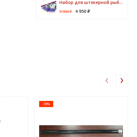
Набор для штекерной рыбалки CLUB KORUM PINK Поплавок (удилище 7м, аксессуары)
4 950
9 900
₽
₽
‹
›
-70%