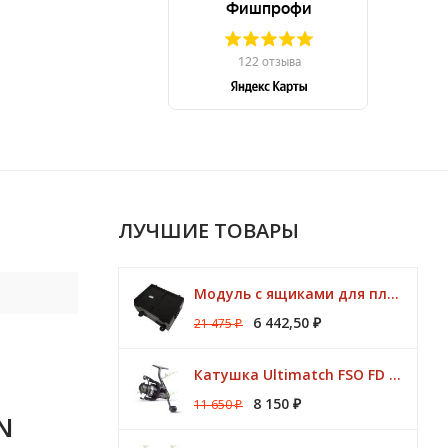
ЛУЧШИЕ ТОВАРЫ
Модуль с ящиками для платформ Preston ONBOX
6 442,50
21 475
₽
₽
Катушка Ultimatch FSO FD 835 8 подшипников 5,1:1 Browning
8 150
11 650
₽
₽
N