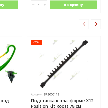
ну
В корзину
‹
›
-70%
Артикул:
BR8006119
" под
Подставка к платформе X12
Position Kit Roost 78 см