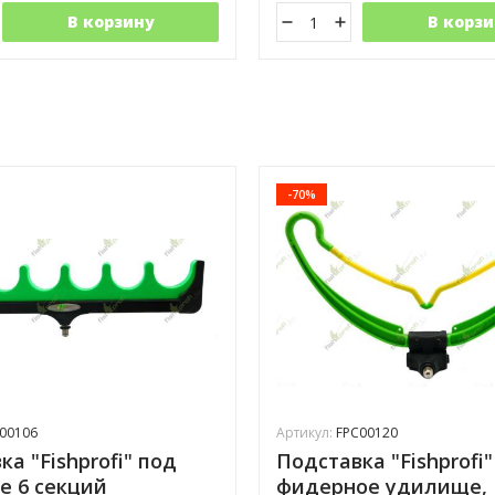
В корзину
В корзи
-70%
00106
Артикул:
FPC00120
а "Fishprofi" под
Подставка "Fishprofi
 6 секций
фидерное удилище,