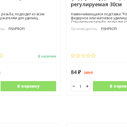
регулируемая 30см
 резьба, подходит ко всем
Навинчивающаяся подставка "Fis
ержателям для удилищ
фидерное или матчевое удилищ
Стандартная резьба, подходит к
стойкам и держателям для удил
ль:
FISHPROFI
Производитель:
FISHPROFI
В наличии
84
280
₽
₽
₽
В корзину
В корзи