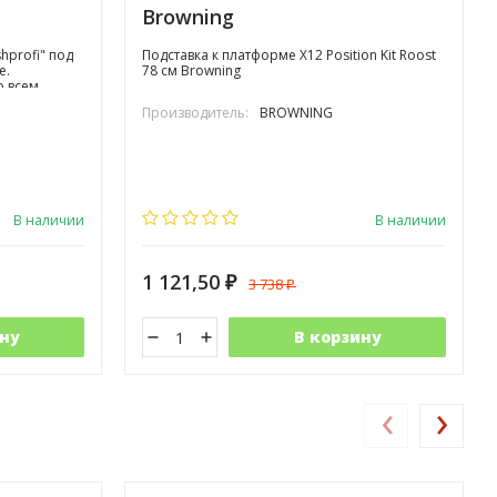
Browning
hprofi" под
Подставка к платформе X12 Position Kit Roost
е.
78 см Browning
о всем
ищ
Производитель:
BROWNING
В наличии
В наличии
1 121,50
3 738
₽
₽
ну
В корзину
‹
›