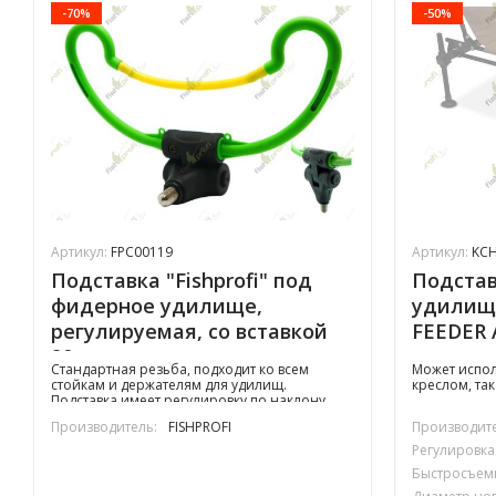
-70%
-50%
Артикул:
FPC00119
Артикул:
KCH
Подставка "Fishprofi" под
Подстав
фидерное удилище,
удилищ
регулируемая, со вставкой
FEEDER
20см
телеско
Стандартная резьба, подходит ко всем
Может испол
стойкам и держателям для удилищ.
креслом, та
Подставка имеет регулировку по наклону.
Производитель:
FISHPROFI
Производите
Регулировка
Быстросъем