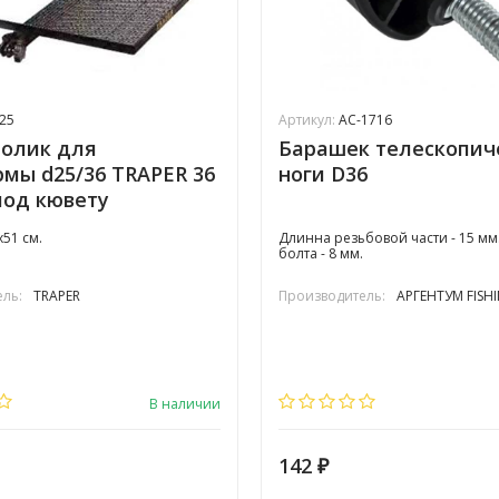
25
Артикул:
AC-1716
толик для
Барашек телескопич
мы d25/36 TRAPER 36
ноги D36
 под кювету
х51 см.
Длинна резьбовой части - 15 мм
болта - 8 мм.
ль:
TRAPER
Производитель:
АРГЕНТУМ FISH
В наличии
142
₽