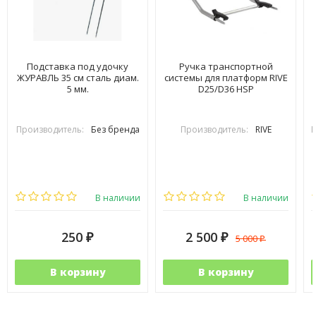
Подставка под удочку
Ручка транспортной
ЖУРАВЛЬ 35 см сталь диам.
системы для платформ RIVE
5 мм.
D25/D36 HSP
Производитель:
Без бренда
Производитель:
RIVE
П
В наличии
В наличии
250
2 500
5 000
₽
₽
₽
В корзину
В корзину