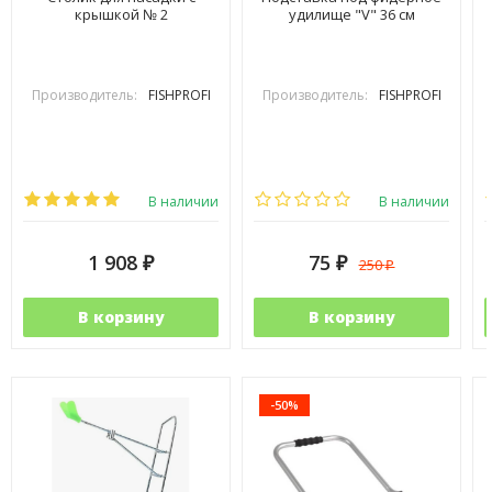
крышкой № 2
удилище "V" 36 см
Производитель:
FISHPROFI
Производитель:
FISHPROFI
В наличии
В наличии
1 908
75
250
₽
₽
₽
В корзину
В корзину
-50%