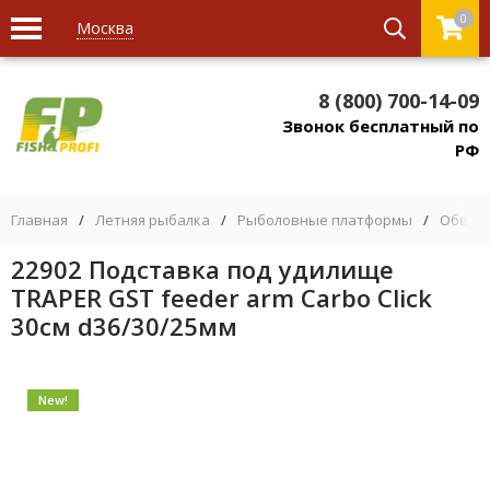
0
Москва
8 (800) 700-14-09
Звонок бесплатный по
РФ
Главная
/
Летняя рыбалка
/
Рыболовные платформы
/
Обвес 
22902 Подставка под удилище
TRAPER GST feeder arm Carbo Click
30см d36/30/25мм
New!