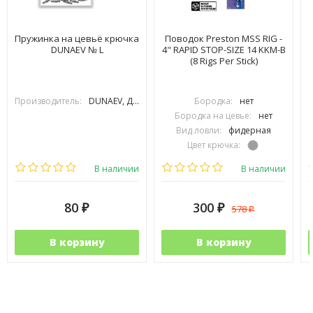
Пружинка на цевьё крючка
Поводок Preston MSS RIG -
DUNAEV № L
4" RAPID STOP-SIZE 14 KKM-B
(8 Rigs Per Stick)
Производитель:
DUNAEV, ДУНАЕВ
Бородка:
нет
Бородка на цевье:
нет
Вид ловли:
фидерная
Цвет крючка:
Тип крючка:
одинарный
В наличии
В наличии
80
300
578
₽
₽
₽
В корзину
В корзину