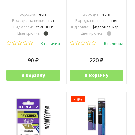
Бородка:
есть
Бородка:
есть
Бородка на цевье:
нет
Бородка на цевье:
нет
Вид ловли:
спиннинг
Вид ловли:
фидерная, карповая, спиннинг, нахлыст
В
Цвет крючка:
Цвет крючка:
Тип крючка:
одинарный
Тип крючка:
одинарный
В наличии
В наличии
90
220
₽
₽
В корзину
В корзину
-48%