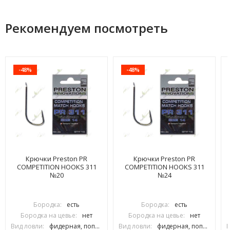
Рекомендуем посмотреть
-48%
-48%
Крючки Preston PR
Крючки Preston PR
COMPETITION HOOKS 311
COMPETITION HOOKS 311
№20
№24
Бородка:
есть
Бородка:
есть
Бородка на цевье:
нет
Бородка на цевье:
нет
Вид ловли:
фидерная, поплавочная
Вид ловли:
фидерная, поплавочная, карповая
В