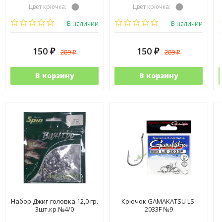
Цвет крючка:
Цвет крючка:
Тип крючка:
одинарный
Тип крючка:
одинарный
В наличии
В наличии
150
150
289
289
₽
₽
₽
₽
В корзину
В корзину
Набор Джиг-головка 12,0 гр.
Крючок GAMAKATSU LS-
3шт.кр.№4/0
2033F №9