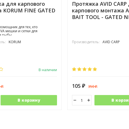
а для карпового
Протяжка AVID CARP
а KORUM FINE GATED
карпового монтажа A
BAIT TOOL - GATED 
омощник для тех, кто
PVA мешки и сетки для
я рыбы
ль:
KORUM
Производитель:
AVID CARP
В наличии
105
6
350
₽
₽
₽
В корзину
В корзи