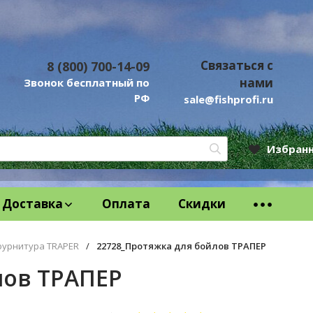
Связаться с
8 (800) 700-14-09
нами
Звонок бесплатный по
РФ
sale@fishprofi.ru
Избран
Доставка
Оплата
Скидки
фурнитура TRAPER
/
22728_Протяжка для бойлов ТРАПЕР
лов ТРАПЕР