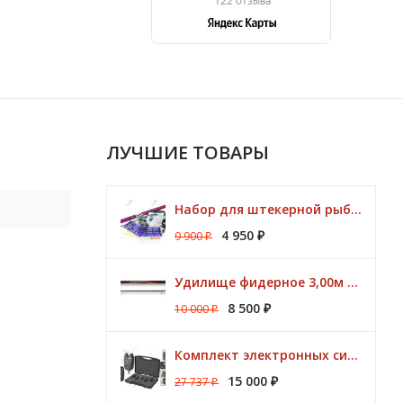
ЛУЧШИЕ ТОВАРЫ
Набор для штекерной рыбалки CLUB KORUM PINK Поплавок (удилище 7м, аксессуары)
4 950
9 900
₽
₽
Удилище фидерное 3,00м Argon Feeder MT 50gr Browning
8 500
10 000
₽
₽
Комплект электронных сигнализаторов TRAPER Prestige 4+1
15 000
27 737
₽
₽