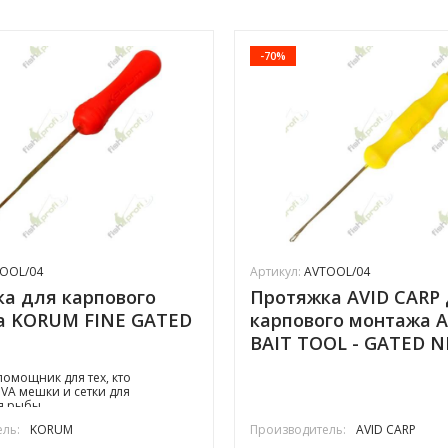
-70%
OOL/04
Артикул:
AVTOOL/04
а для карпового
Протяжка AVID CARP
а KORUM FINE GATED
карпового монтажа A
BAIT TOOL - GATED 
омощник для тех, кто
PVA мешки и сетки для
я рыбы
ль:
KORUM
Производитель:
AVID CARP