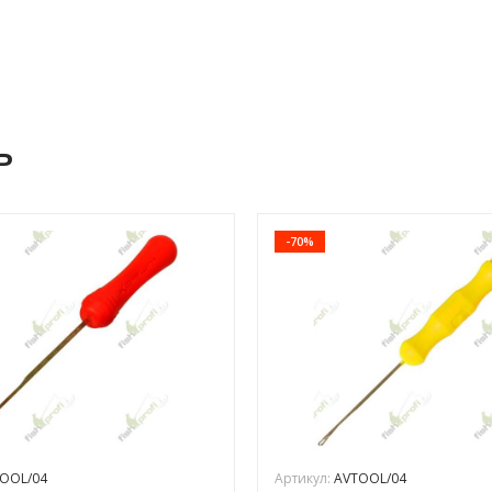
ь
-70%
OOL/04
Артикул:
AVTOOL/04