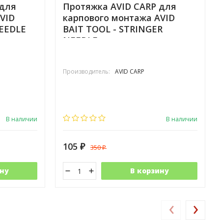
 для
Протяжка AVID CARP для
VID
карпового монтажа AVID
NEEDLE
BAIT TOOL - STRINGER
NEEDLE тонкая
Производитель:
AVID CARP
В наличии
В наличии
105
350
₽
₽
ну
В корзину
‹
›