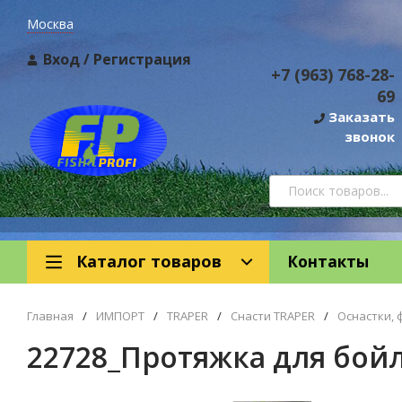
Москва
Вход
/
Регистрация
+7 (963) 768-28-
69
Заказать
звонок
Каталог товаров
Контакты
Главная
/
ИМПОРТ
/
TRAPER
/
Снасти TRAPER
/
Оснастки, 
22728_Протяжка для бой