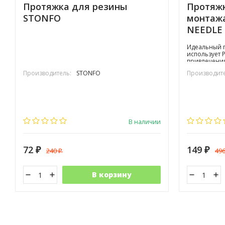
Протяжка для резины
Протяжк
STONFO
монтаж
NEEDLE
Идеальный п
использует 
привлечени
Производитель:
STONFO
Производите
В наличии
72
149
240
49
₽
₽
₽
В корзину