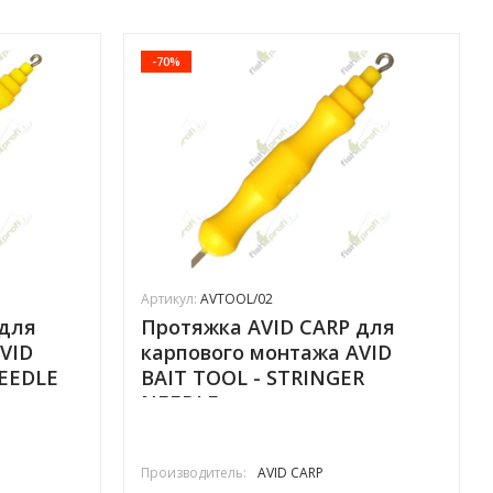
-70%
Артикул:
AVTOOL/02
 для
Протяжка AVID CARP для
VID
карпового монтажа AVID
NEEDLE
BAIT TOOL - STRINGER
NEEDLE тонкая
Производитель:
AVID CARP