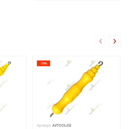
‹
›
-70%
Артикул:
AVTOOL/02