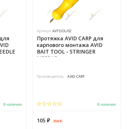
Артикул:
AVTOOL/02
 для
Протяжка AVID CARP для
VID
карпового монтажа AVID
NEEDLE
BAIT TOOL - STRINGER
NEEDLE тонкая
Производитель:
AVID CARP
В наличии
В наличии
105
350
₽
₽