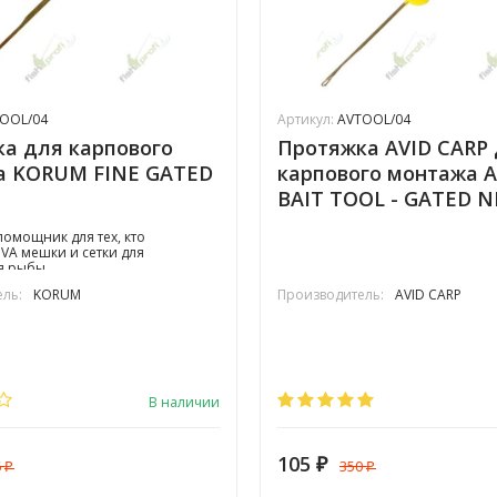
OOL/04
Артикул:
AVTOOL/04
а для карпового
Протяжка AVID CARP
а KORUM FINE GATED
карпового монтажа A
BAIT TOOL - GATED 
омощник для тех, кто
PVA мешки и сетки для
я рыбы
ль:
KORUM
Производитель:
AVID CARP
В наличии
105
6
350
₽
₽
₽