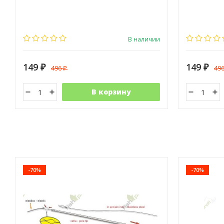
В наличии
149
149
496
49
₽
₽
₽
В корзину
-70%
-70%