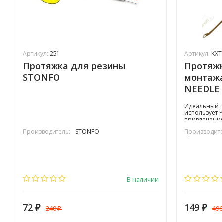
Артикул:
251
Артикул:
KXT
Протяжка для резины
Протяжк
STONFO
монтаж
NEEDLE
Идеальный п
использует 
привлечени
Производитель:
STONFO
Производите
В наличии
72
149
240
49
₽
₽
₽