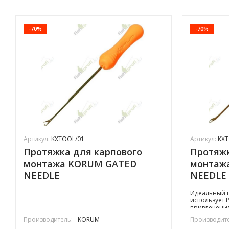
-70%
-70%
Артикул:
KXTOOL/01
Артикул:
KXT
Протяжка для карпового
Протяжк
монтажа KORUM GATED
монтаж
NEEDLE
NEEDLE
Идеальный п
использует 
привлечени
Производитель:
KORUM
Производите