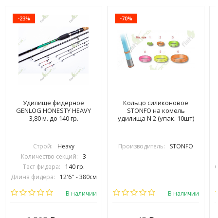
-23%
-70%
Удилище фидерное
Кольцо силиконовое
GENLOG HONESTY HEAVY
STONFO на комель
3,80 м. до 140 гр.
удилища N 2 (упак. 10шт)
Строй:
Heavy
Производитель:
STONFO
Количество секций:
3
Тест фидера:
140 гр.
С
Длина фидера:
12'6'' - 380см
Вес удилища (гр):
340
В наличии
В наличии