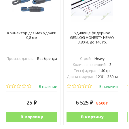
Коннектор для мах.удочки
Удилище фидерное
0,8 мм
GENLOG HONESTY HEAVY
3,80 м. до 140 гр.
Производитель:
Без бренда
Строй:
Heavy
Количество секций:
3
Тест фидера:
140 гр.
Длина фидера:
12'6'' - 380см
Вес удилища (гр):
340
В наличии
В наличии
25
6 525
8 500
₽
₽
₽
В корзину
В корзину