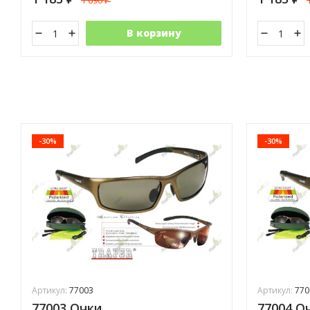
1 690
₽
В корзину
-30%
-30%
Артикул:
77003
Артикул:
770
77003 Очки
77004 О