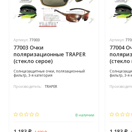
Артикул:
77003
Артикул:
770
77003 Очки
77004 О
поляризационные TRAPER
поляри
(стекло серое)
(стекло
Солнцезащитные очки, полязационный
Солнцезащи
фильтр, 3-я категория
фильтр, 3-я 
Производитель:
TRAPER
Производите
В наличии
1 183
1 183
₽
₽