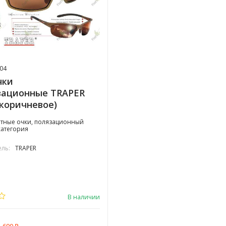
04
чки
зационные TRAPER
 коричневое)
тные очки, полязационный
категория
ль:
TRAPER
В наличии