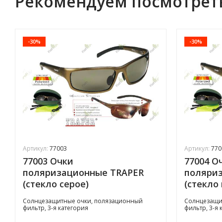
Рекомендуем посмотрет
-30%
-30%
Артикул:
77003
Артикул:
770
77003 Очки
77004 О
поляризационные TRAPER
поляри
(стекло серое)
(стекло
Солнцезащитные очки, полязационный
Солнцезащи
фильтр, 3-я категория
фильтр, 3-я 