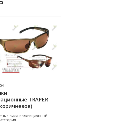
ь
04
чки
зационные TRAPER
 коричневое)
тные очки, полязационный
категория