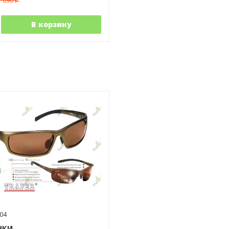
1 690
₽
В корзину
04
чки