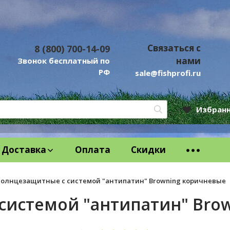
Связаться с
8 (800) 700-14-09
нами
Звонок бесплатный по
РФ
sale@fishprofi.ru
Избран
Доставка
Оплата
Скидки
солнцезащитные с системой "антипатин" Browning коричневые
системой "антипатин" Bro