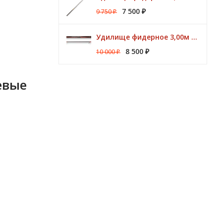
7 500
9 750
₽
₽
Удилище фидерное 3,00м Argon Feeder MT 50gr Browning
8 500
10 000
₽
₽
евые