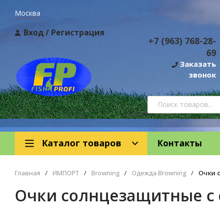
Москва
Вход
/
Регистрация
+7 (963) 768-28-
69
Заказать
звонок
Каталог товаров
Контакты
Главная
/
ИМПОРТ
/
Browning
/
Одежда Browning
/
Очки 
Очки солнцезащитные с 