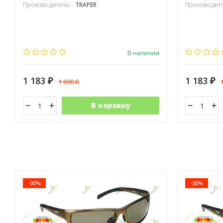
Производитель:
TRAPER
Производите
В наличии
1 183
1 183
1 690
₽
₽
₽
В корзину
-30%
-30%