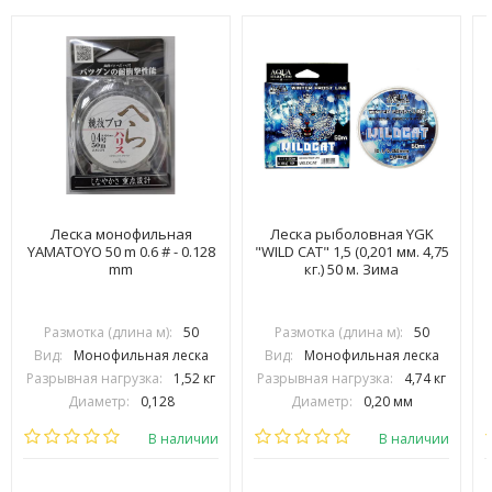
Леска монофильная
Леска рыболовная YGK
YAMATOYO 50 m 0.6 # - 0.128
"WILD CAT" 1,5 (0,201 мм. 4,75
"
mm
кг.) 50 м. Зима
Размотка (длина м):
50
Размотка (длина м):
50
Вид:
Монофильная леска
Вид:
Монофильная леска
Разрывная нагрузка:
1,52 кг
Разрывная нагрузка:
4,74 кг
Диаметр:
0,128
Диаметр:
0,20 мм
Выберите цвет:
Выберите цвет:
В наличии
В наличии