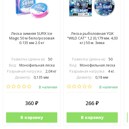
Леска зимняя SUFIX Ice
Леска рыболовная YGK
Magic 50 м бело/розовая
"WILD CAT" 1,2 (0,179 мм. 4,03
"
0.135 мм 2.0 кг
кг.) 50 м. Зима
Размотка (длина м):
50
Размотка (длина м):
50
Вид:
Монофильная леска
Вид:
Монофильная леска
Разрывная нагрузка:
2,04 кг
Разрывная нагрузка:
4 кг.
Диаметр:
0,135 мм
Диаметр:
0,18 мм
Выберите цвет:
Выберите цвет:
В наличии
В наличии
360
266
₽
₽
В корзину
В корзину