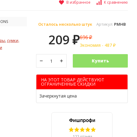
В избранное
К сравнению
IONS
Осталось несколько штук
Артикул:
PMHB
209
696
₽
₽
фры
,
сумки,
Экономия -
487
₽
и
Купить
НА ЭТОТ ТОВАР ДЕЙСТВУЮТ
ОГРАНИЧЕННЫЕ СКИДКИ
Зачеркнутая цена