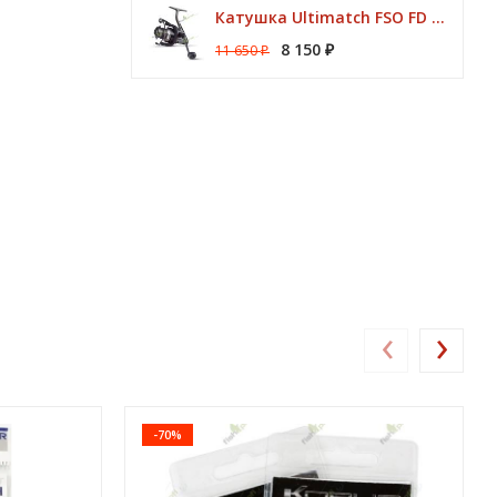
Катушка Ultimatch FSO FD 835 8 подшипников 5,1:1 Browning
8 150
11 650
₽
₽
‹
›
-70%