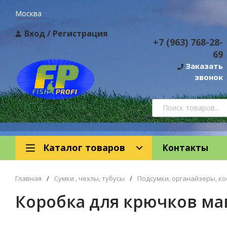
Москва
Вход
/
Регистрация
+7 (963) 768-28-
69
Заказать
звонок
Каталог товаров
Контакты
Главная
/
Сумки , чехлы, тубусы
/
Подсумки, органайзеры, к
Коробка для крючков маг