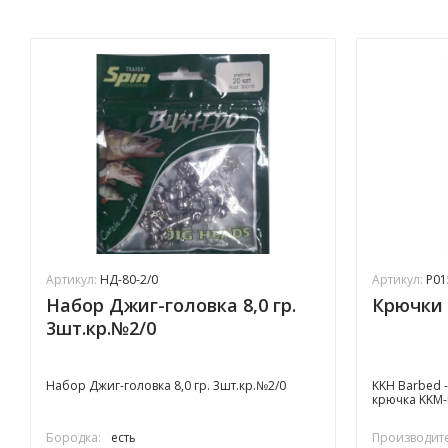
Артикул:
НД-80-2/0
Артикул:
P01
Набор Джиг-головка 8,0 гр.
Крючки 
3шт.кр.№2/0
Набор Джиг-головка 8,0 гр. 3шт.кр.№2/0
KKH Barbed 
крючка KKM-
Бородка:
есть
Производите