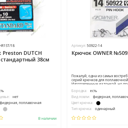
R1ST/18
Артикул:
50922-14
 Preston DUTCH
Крючок OWNER №509
стандартный 38см
Пожалуй, одна из самых востре
серий крючков для поплавочной
Изготовленные из тонкой, но п
проволоки, крючки наделены 
сть
Бородка:
есть
параметрами: чуть удлиненное ц
немного скошенный округлый з
цевье:
нет
Вид ловли:
фидерная, поплаво
аккуратное, не травмирующее р
фидерная, поплавочная
Цвет крючка:
надежно удерживающее после п
жало; удобное колечко для прив
Тип крючка:
одинарный
одинарный
Размер крючка:
№14
В наличии