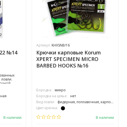
Артикул:
KHXSNB/16
22 №14
Крючки карповые Korum
XPERT SPECIMEN MICRO
BARBED HOOKS №16
бованных
 ловли.
рочной
следующими
Бородка:
микро
евье;
агиб;
чная
Бородка на цевье:
нет
ыбу, но
Вид ловли:
фидерная, поплавочная, карповая
одсечки
язки.
Цвет крючка:
Тип крючка:
одинарный
В наличии
В наличии