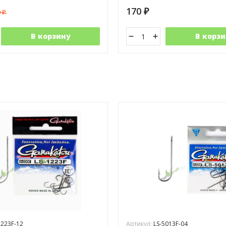
170
0
₽
₽
В корзину
В корзи
1223F-12
Артикул:
LS-5013F-04