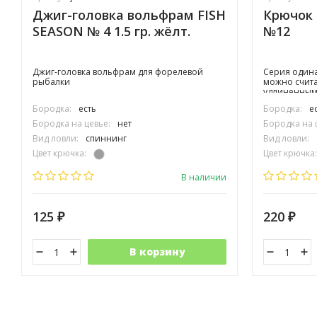
Джиг-головка вольфрам FISH
Крючок 
SEASON № 4 1.5 гр. жёлт.
№12
Джиг-головка вольфрам для форелевой
Серия одина
рыбалки
можно счита
удлиненным
загиба могу
Бородка:
есть
Бородка:
е
целей.
Бородка на цевье:
нет
Бородка на 
Вид ловли:
спиннинг
Вид ловли:
Цвет крючка:
Цвет крючка:
Тип крючка:
одинарный
Тип крючка:
В наличии
125
220
₽
₽
В корзину