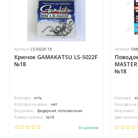
Артикул:
LS-5022F-18
Артикул:
DMH
Крючок GAMAKATSU LS-5022F
Поводок
№18
MASTER 
№18
Бородка:
есть
Бородка:
е
Бородка на цевье:
нет
Бородка на 
Вид ловли:
фидерная, поплавочная
Вид ловли:
Размер крючка:
№18
Цвет крючка:
Крепление крючка:
колечко
Тип крючка:
В наличии