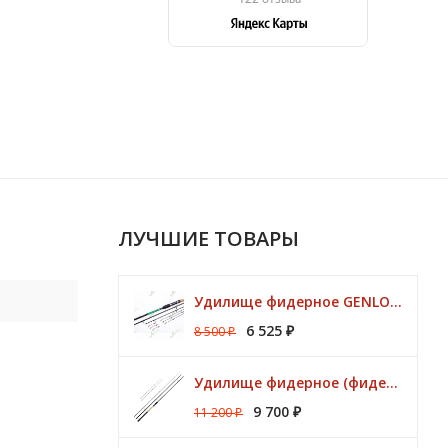
ЛУЧШИЕ ТОВАРЫ
Удилище фидерное GENLOG HONESTY HEAVY 3,80 м. до 140 гр.
6 525
8 500
₽
₽
Удилище фидерное (фидер) ZEMEX (Земекс) IRON FLAT METHOD FEEDER 13" до 140,0 гр
9 700
11 200
₽
₽