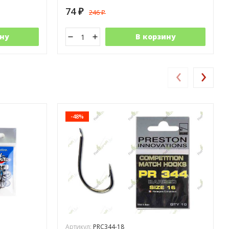
74
246
₽
₽
ну
В корзину
‹
›
-48%
Артикул:
PRC344-18