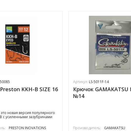
50085
Артикул:
LS-5011F-14
Preston KKH-B SIZE 16
Крючок GAMAKATSU L
№14
- это новая версия популярного
B с усиленными зазубринами
ль:
PRESTON INOVATIONS
Производитель:
GAMAKATSU