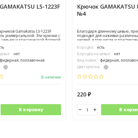
GAMAKATSU LS-1223F
Крючок GAMAKATSU L
№4
рников Gamakatsu LS-1223F
Благодаря длинному цевью, пр
ть универсальной. Эти крючки с
подходит для наживки различны
 цевьем и классической формой
червей, в том числе и пластиковы
т использоваться для любых
филе рыбы. А также позволяет л
сть
Бородка:
есть
отцеплять рыбу, не касаясь ее.
цевье:
нет
Бородка на цевье:
нет
фидерная, поплавочная
Вид ловли:
фидерная, поплаво
Цвет крючка:
одинарный
Тип крючка:
одинарный
В наличии
220
₽
В корзину
В корзи