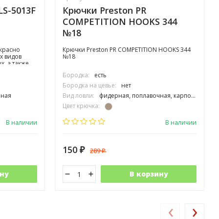
S-5013F
Крючки Preston PR
COMPETITION HOOKS 344
№18
екрасно
Крючки Preston PR COMPETITION HOOKS 344
х видов
№18
х, а также
егко
Бородка:
есть
Бородка на цевье:
нет
чная
Вид ловли:
фидерная, поплавочная, карповая
Цвет крючка:
Тип крючка:
одинарный
В наличии
В наличии
150
289
₽
₽
ну
В корзину
‹
›