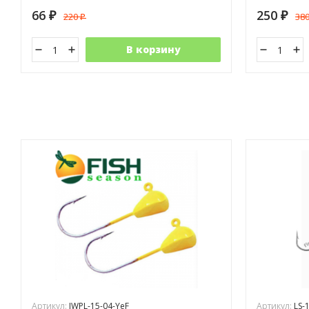
66
250
220
38
₽
₽
₽
В корзину
Артикул:
JWPL-15-04-YeF
Артикул:
LS-