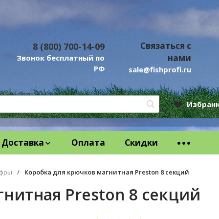
Связаться с
8 (800) 700-14-09
нами
Звонок бесплатный по
РФ
sale@fishprofi.ru
Избран
Доставка
Оплата
Скидки
офры
/
Коробка для крючков магнитная Preston 8 секций
нитная Preston 8 секций