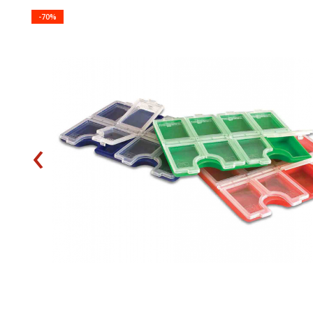
-70%
‹