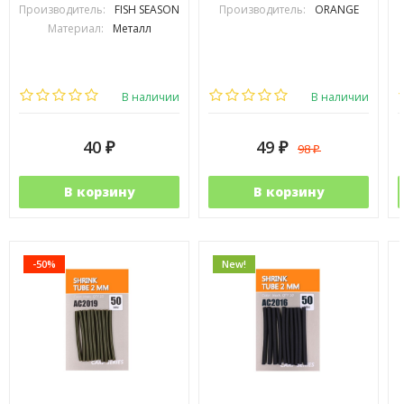
Производитель:
FISH SEASON
Производитель:
ORANGE
Материал:
Металл
В наличии
В наличии
40
49
98
₽
₽
₽
В корзину
В корзину
-50%
New!