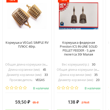
Кормушка VEGaS SIMPLE RV
Кормушка фидерная
ПЛЮС 40гр.
Preston ICS IN-LINE SOLID
PELLET FEEDER - S для
пелетса 30г Малая
Общая длина кормушки (мм):
70
Вес кормушки(гр.):
30
Длина корзинки (мм):
45
Общая длина кормушки (мм):
74
Диаметр корзинки (мм):
33
Длина корзинки (мм):
35
Производитель:
VEGAS
Диаметр корзинки (мм):
20
Производитель:
PRESTON INOVATIONS
В наличии
В наличии
59,50
138
85
276
₽
₽
₽
₽