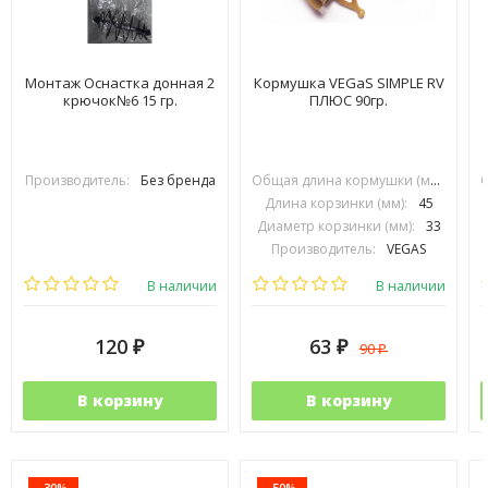
Монтаж Оснастка донная 2
Кормушка VEGaS SIMPLE RV
крючок№6 15 гр.
ПЛЮС 90гр.
Производитель:
Без бренда
Общая длина кормушки (мм):
70
Длина корзинки (мм):
45
Диаметр корзинки (мм):
33
Производитель:
VEGAS
В наличии
В наличии
120
63
90
₽
₽
₽
В корзину
В корзину
-30%
-50%