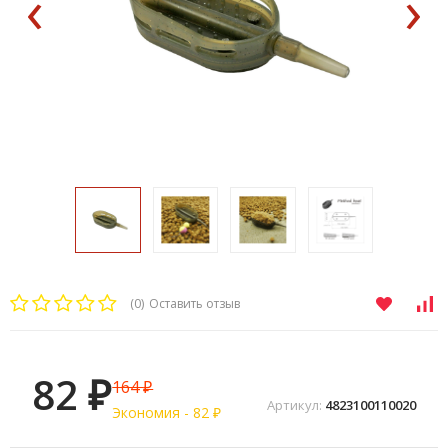
‹
›
(0)
Оставить отзыв
82
164
₽
₽
Артикул:
4823100110020
Экономия -
82
₽