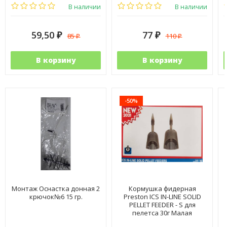
В наличии
В наличии
59,50
77
85
110
₽
₽
₽
₽
В корзину
В корзину
-50%
Монтаж Оснастка донная 2
Кормушка фидерная
крючок№6 15 гр.
Preston ICS IN-LINE SOLID
PELLET FEEDER - S для
пелетса 30г Малая