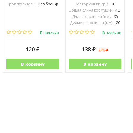
Производитель:
Без бренда
Вес кормушки(гр.):
30
Общая длина кормушки (мм):
74
Длина корзинки (мм):
35
Диаметр корзинки (мм):
20
Производитель:
PRESTON INOVATIONS
В наличии
В наличии
120
138
276
₽
₽
₽
В корзину
В корзину