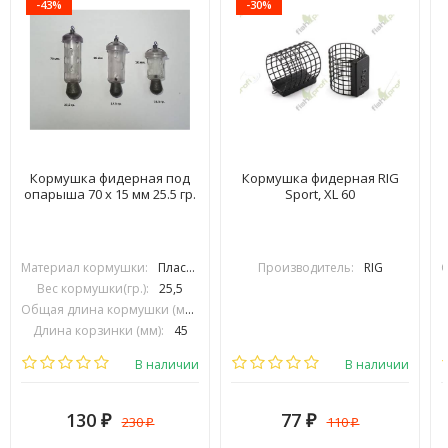
-43%
-30%
Кормушка фидерная под
Кормушка фидерная RIG
опарыша 70 х 15 мм 25.5 гр.
Sport, XL 60
Материал кормушки:
Пластик
Производитель:
RIG
Вес кормушки(гр.):
25,5
Общая длина кормушки (мм):
70
Длина корзинки (мм):
45
Диаметр корзинки (мм):
15
В наличии
В наличии
130
77
230
110
₽
₽
₽
₽