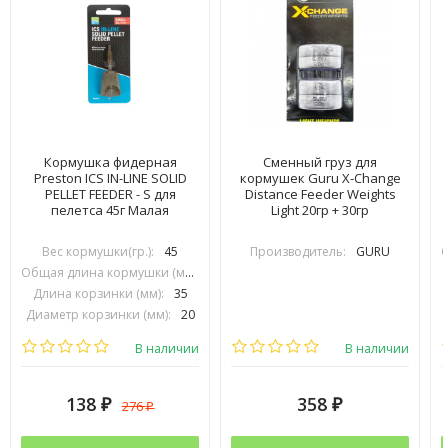
Кормушка фидерная
Сменный груз для
Preston ICS IN-LINE SOLID
кормушек Guru X-Change
PELLET FEEDER - S для
Distance Feeder Weights
пелетса 45г Малая
Light 20гр + 30гр
Вес кормушки(гр.):
45
Производитель:
GURU
Общая длина кормушки (мм):
74
Длина корзинки (мм):
35
Диаметр корзинки (мм):
20
Производитель:
PRESTON INOVATIONS
В наличии
В наличии
138
358
276
₽
₽
₽