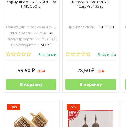
Кормушка VEGaS SIMPLE RV
Кормушка методная
ПЛЮС 50гр.
"CarpPro" 35 гр.
Общая длина кормушки (мм):
70
Производитель:
FISHPROFI
Длина корзинки (мм):
45
Диаметр корзинки (мм):
33
Производитель:
VEGAS
В наличии
В наличии
59,50
28,50
85
95
₽
₽
₽
₽
В корзину
В корзину
-30%
-50%