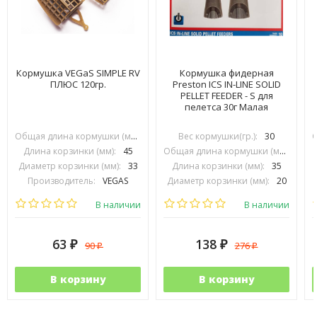
Кормушка VEGaS SIMPLE RV
Кормушка фидерная
ПЛЮС 120гр.
Preston ICS IN-LINE SOLID
PELLET FEEDER - S для
пелетса 30г Малая
Общая длина кормушки (мм):
70
Вес кормушки(гр.):
30
Длина корзинки (мм):
45
Общая длина кормушки (мм):
74
Диаметр корзинки (мм):
33
Длина корзинки (мм):
35
Производитель:
VEGAS
Диаметр корзинки (мм):
20
Производитель:
PRESTON INOVATIONS
В наличии
В наличии
63
138
90
276
₽
₽
₽
₽
В корзину
В корзину