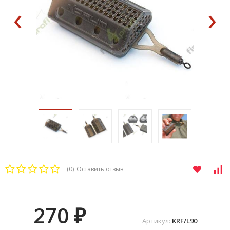
‹
›
(0)
Оставить отзыв
270
₽
Артикул:
KRF/L90