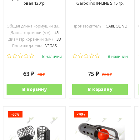
овал 120гр.
Garbolino IN-LINE S 15 гр.
Общая длина кормушки (мм):
70
Производитель:
GARBOLINO
Длина корзинки (мм):
45
Диаметр корзинки (мм):
33
Производитель:
VEGAS
В наличии
В наличии
63
75
90
250
₽
₽
₽
₽
В корзину
В корзину
-30%
-70%