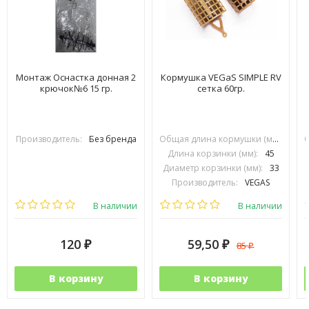
Монтаж Оснастка донная 2
Кормушка VEGaS SIMPLE RV
крючок№6 15 гр.
сетка 60гр.
Производитель:
Без бренда
Общая длина кормушки (мм):
70
Длина корзинки (мм):
45
Диаметр корзинки (мм):
33
Производитель:
VEGAS
В наличии
В наличии
120
59,50
85
₽
₽
₽
В корзину
В корзину