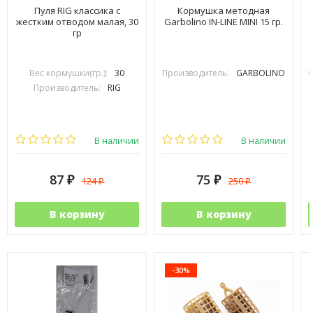
Пуля RIG классика с
Кормушка методная
жестким отводом малая, 30
Garbolino IN-LINE MINI 15 гр.
гр
Вес кормушки(гр.):
30
Производитель:
GARBOLINO
Производитель:
RIG
В наличии
В наличии
87
75
124
250
₽
₽
₽
₽
В корзину
В корзину
-30%