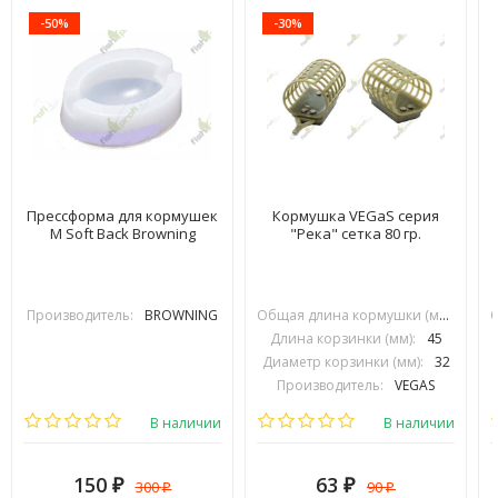
-50%
-30%
Прессформа для кормушек
Кормушка VEGaS серия
M Soft Back Browning
"Река" сетка 80 гр.
Производитель:
BROWNING
Общая длина кормушки (мм):
70
Длина корзинки (мм):
45
Диаметр корзинки (мм):
32
Производитель:
VEGAS
В наличии
В наличии
150
63
300
90
₽
₽
₽
₽