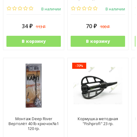
В наличии
В наличии
34
70
113
100
₽
₽
₽
₽
В корзину
В корзину
-70%
Монтаж Deep River
Кормушка методная
Вертолёт 40 lb крючок№1
"Fishprofi" 23 гр.
120 гр.