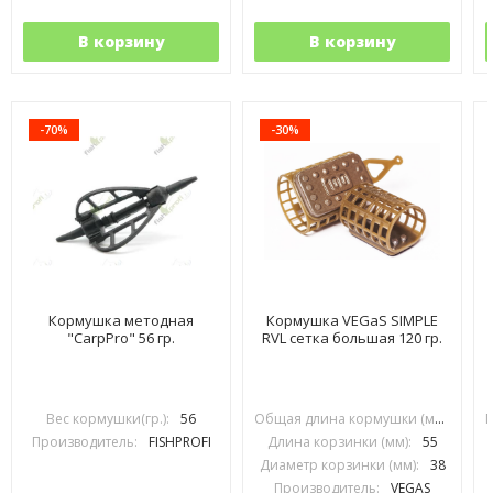
В корзину
В корзину
-70%
-30%
Кормушка методная
Кормушка VEGaS SIMPLE
"CarpPro" 56 гр.
RVL сетка большая 120 гр.
Вес кормушки(гр.):
56
Общая длина кормушки (мм):
90
П
Производитель:
FISHPROFI
Длина корзинки (мм):
55
Диаметр корзинки (мм):
38
Производитель:
VEGAS