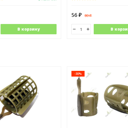
56
80
₽
₽
В корзину
В корзи
-30%