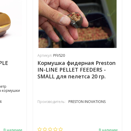
Артикул:
PFI/S20
PLE
Кормушка фидерная Preston
IN-LINE PELLET FEEDERS -
SMALL для пелетса 20 гр.
малая
метр
на кормушки
4
Производитель:
PRESTON INOVATIONS
В наличии
В наличии