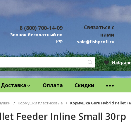
Связаться с
8 (800) 700-14-09
нами
Звонок бесплатный по
РФ
sale@fishprofi.ru
Избран
Доставка
Оплата
Скидки
мушки
/
Кормушки пластиковые
/
Кормушка Guru Hybrid Pellet Fee
et Feeder Inline Small 30гр