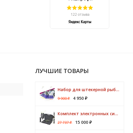
ЛУЧШИЕ ТОВАРЫ
Набор для штекерной рыбалки CLUB KORUM PINK Поплавок (удилище 7м, аксессуары)
4 950
9 900
₽
₽
Комплект электронных сигнализаторов TRAPER Prestige 4+1
15 000
27 737
₽
₽