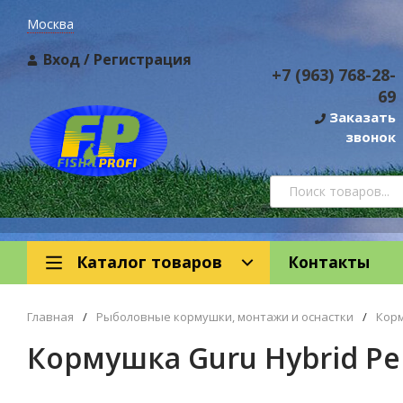
Москва
Вход
/
Регистрация
+7 (963) 768-28-
69
Заказать
звонок
Каталог товаров
Контакты
Главная
/
Рыболовные кормушки, монтажи и оснастки
/
Кор
Кормушка Guru Hybrid Pell