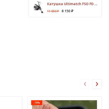
Катушка Ultimatch FSO FD 835 8 подшипников 5,1:1 Browning
8 150
11 650
₽
₽
‹
›
-70%