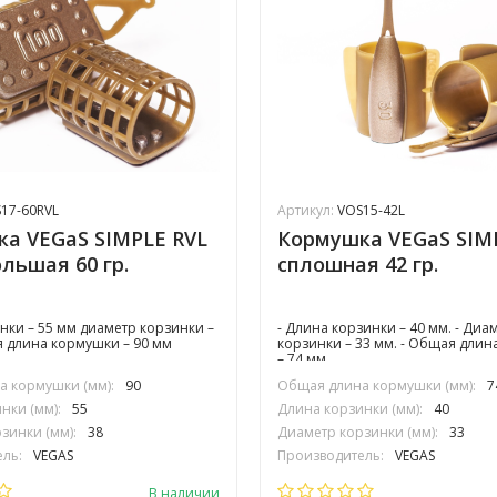
17-60RVL
Артикул:
VOS15-42L
а VEGaS SIMPLE RVL
Кормушка VEGaS SIM
ольшая 60 гр.
сплошная 42 гр.
нки – 55 мм диаметр корзинки –
- Длина корзинки – 40 мм. - Диа
 длина кормушки – 90 мм
корзинки – 33 мм. - Общая дли
– 74 мм.
 кормушки (мм):
90
Общая длина кормушки (мм):
7
нки (мм):
55
Длина корзинки (мм):
40
зинки (мм):
38
Диаметр корзинки (мм):
33
ль:
VEGAS
Производитель:
VEGAS
В наличии