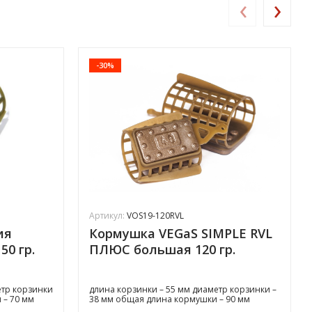
‹
›
-30%
Артикул:
VOS19-120RVL
ия
Кормушка VEGaS SIMPLE RVL
50 гр.
ПЛЮС большая 120 гр.
етр корзинки
длина корзинки – 55 мм диаметр корзинки –
 – 70 мм
38 мм общая длина кормушки – 90 мм