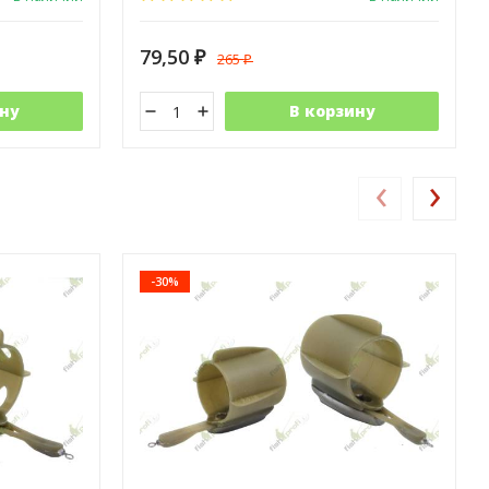
79,50
265
₽
₽
ну
В корзину
‹
›
-30%