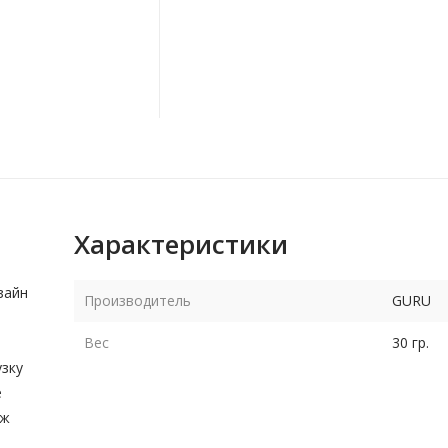
Характеристики
зайн
Производитель
GURU
Вес
30 гр.
зку
е
яж