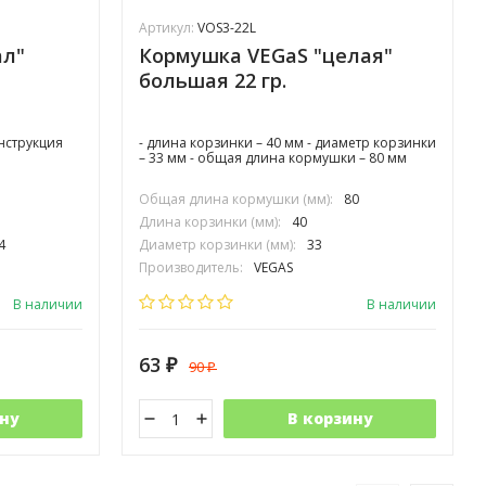
Артикул:
VOS3-22L
ал"
Кормушка VEGaS "целая"
большая 22 гр.
нструкция
- длина корзинки – 40 мм - диаметр корзинки
– 33 мм - общая длина кормушки – 80 мм
Общая длина кормушки (мм):
80
Длина корзинки (мм):
40
4
Диаметр корзинки (мм):
33
Производитель:
VEGAS
В наличии
В наличии
63
90
₽
₽
ну
В корзину