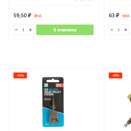
59,50
63
85
90
₽
₽
₽
₽
В корзину
-50%
-30%