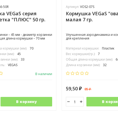
6-50R
Артикул:
VOS2-07S
а VEGaS серия
Кормушка VEGaS "ов
сетка "ПЛЮС" 50 гр.
малая 7 гр.
зинки – 45 мм - диаметр корзинки
Улучшенная аэродинамика и ко
бщая длина кормушки – 70 мм
для крепления
 кормушки (мм):
70
Материал кормушки:
Пластик
нки (мм):
45
Вес кормушки(гр.):
7
зинки (мм):
33
Общая длина кормушки (мм):
6
ль:
VEGAS
Длина корзинки (мм):
32
Диаметр корзинки (мм):
27
В наличии
59,50
85
₽
₽
В корзину
В корзи