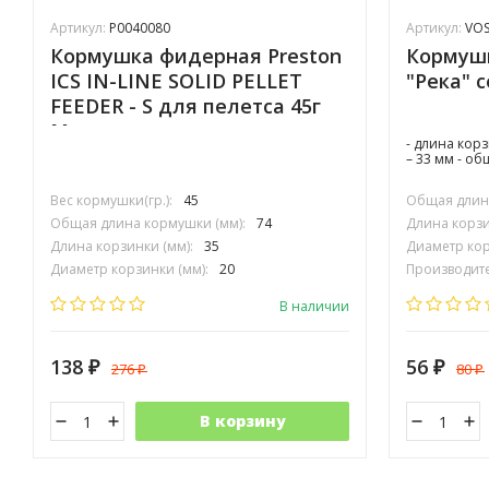
Артикул:
P0040080
Артикул:
VOS
Кормушка фидерная Preston
Кормушк
ICS IN-LINE SOLID PELLET
"Река" 
FEEDER - S для пелетса 45г
Малая
- длина кор
– 33 мм - о
Вес кормушки(гр.):
45
Общая длина
Общая длина кормушки (мм):
74
Длина корзи
Длина корзинки (мм):
35
Диаметр кор
Диаметр корзинки (мм):
20
Производите
Производитель:
PRESTON INOVATIONS
В наличии
138
56
276
80
₽
₽
₽
₽
В корзину