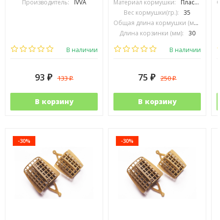
Производитель:
IVVA
Материал кормушки:
Пластик
Вес кормушки(гр.):
35
Общая длина кормушки (мм):
65, 
Длина корзинки (мм):
30
Диаметр корзинки (мм):
25
В наличии
В наличии
93
75
133
250
₽
₽
₽
₽
В корзину
В корзину
-30%
-30%