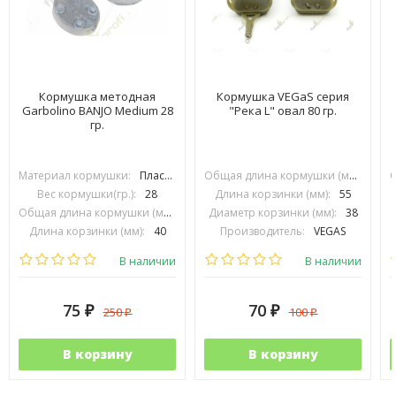
Кормушка методная
Кормушка VEGaS серия
Garbolino BANJO Medium 28
"Река L" овал 80 гр.
гр.
Материал кормушки:
Пластик
Общая длина кормушки (мм):
90
Вес кормушки(гр.):
28
Длина корзинки (мм):
55
Общая длина кормушки (мм):
70
Диаметр корзинки (мм):
38
Длина корзинки (мм):
40
Производитель:
VEGAS
Диаметр корзинки (мм):
30
В наличии
В наличии
75
70
250
100
₽
₽
₽
₽
В корзину
В корзину