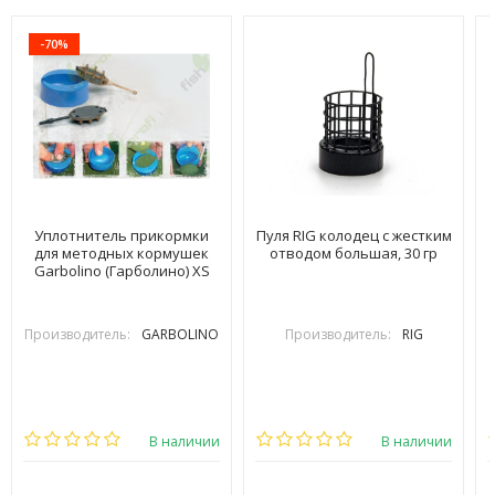
-70%
Уплотнитель прикормки
Пуля RIG колодец с жестким
для методных кормушек
отводом большая, 30 гр
Garbolino (Гарболино) XS
Производитель:
GARBOLINO
Производитель:
RIG
В наличии
В наличии