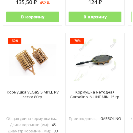
135,50
124
452
₽
₽
₽
В корзину
В корзину
-30%
-70%
Кормушка VEGaS SIMPLE RV
Кормушка методная
сетка 80гр.
Garbolino IN-LINE MINI 15 гр.
Общая длина кормушки (мм):
70
Производитель:
GARBOLINO
Длина корзинки (мм):
45
Диаметр корзинки (мм):
33