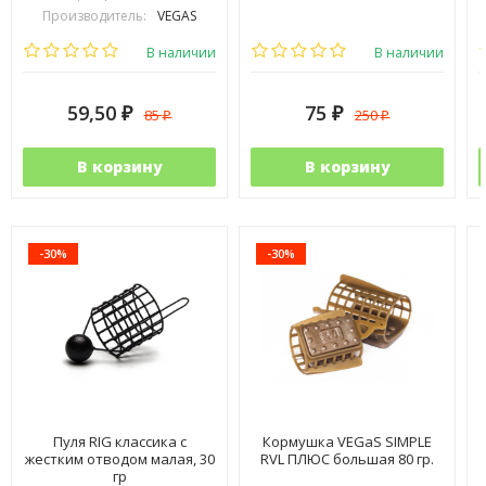
Производитель:
VEGAS
В наличии
В наличии
59,50
75
85
250
₽
₽
₽
₽
В корзину
В корзину
-30%
-30%
Пуля RIG классика с
Кормушка VEGaS SIMPLE
жестким отводом малая, 30
RVL ПЛЮС большая 80 гр.
гр