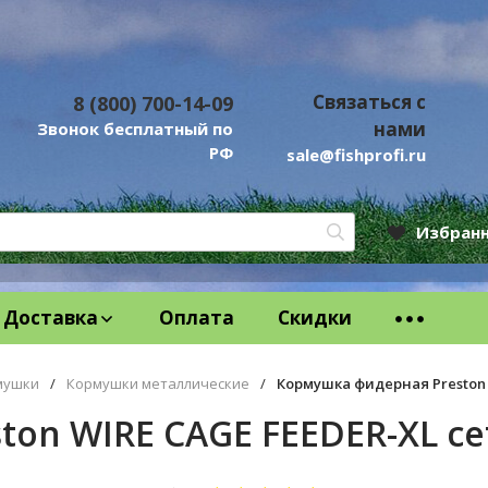
Связаться с
8 (800) 700-14-09
нами
Звонок бесплатный по
РФ
sale@fishprofi.ru
Избран
Доставка
Оплата
Скидки
мушки
/
Кормушки металлические
/
Кормушка фидерная Preston W
on WIRE CAGE FEEDER-XL сет