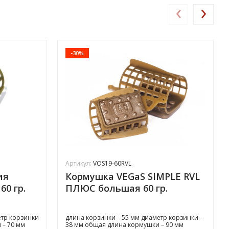
‹
›
-30%
Артикул:
VOS19-60RVL
ия
Кормушка VEGaS SIMPLE RVL
60 гр.
ПЛЮС большая 60 гр.
етр корзинки
длина корзинки – 55 мм диаметр корзинки –
 – 70 мм
38 мм общая длина кормушки – 90 мм