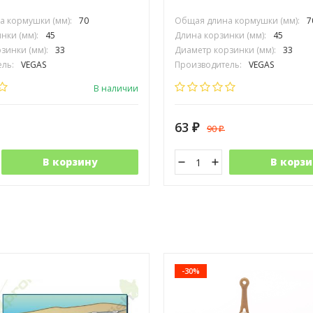
 кормушки (мм):
70
Общая длина кормушки (мм):
7
нки (мм):
45
Длина корзинки (мм):
45
зинки (мм):
33
Диаметр корзинки (мм):
33
ль:
VEGAS
Производитель:
VEGAS
В наличии
63
90
₽
₽
В корзину
В корзи
-30%