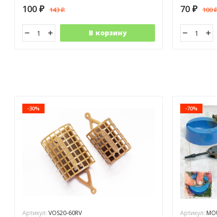
100
70
143
100
₽
₽
₽
В корзину
-30%
-70%
Артикул:
VOS20-60RV
Артикул:
MO