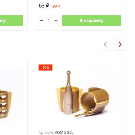
63
90
₽
₽
ну
В корзину
‹
›
-30%
Артикул:
VOS15-80L