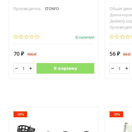
Производитель:
STONFO
Общая длина
Длина корзи
Диаметр кор
Производите
В наличии
70
56
100
80
₽
₽
₽
₽
В корзину
-30%
-30%