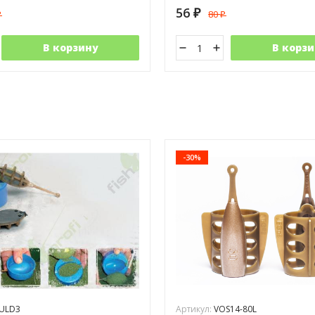
56
80
₽
₽
₽
В корзину
В корзи
-30%
ULD3
Артикул:
VOS14-80L