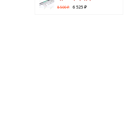
6 525
8 500
₽
₽