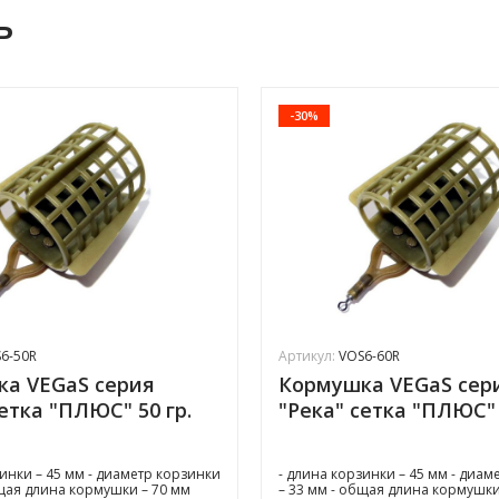
ь
-30%
6-50R
Артикул:
VOS6-60R
а VEGaS серия
Кормушка VEGaS сер
сетка "ПЛЮС" 50 гр.
"Река" сетка "ПЛЮС" 
зинки – 45 мм - диаметр корзинки
- длина корзинки – 45 мм - диам
бщая длина кормушки – 70 мм
– 33 мм - общая длина кормушки