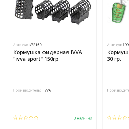
Артикул:
IVSP150
Артикул:
199
Кормушка фидерная IVVA
Кормушк
"ivva sport" 150гр
30 гр.
Производитель:
IVVA
Производите
В наличии