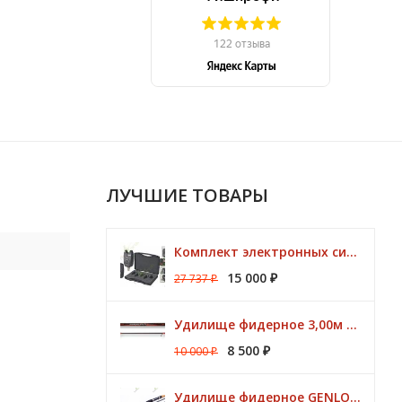
ЛУЧШИЕ ТОВАРЫ
Комплект электронных сигнализаторов TRAPER Prestige 4+1
15 000
27 737
₽
₽
Удилище фидерное 3,00м Argon Feeder MT 50gr Browning
8 500
10 000
₽
₽
Удилище фидерное GENLOG HONESTY HEAVY 3,80 м. до 140 гр.