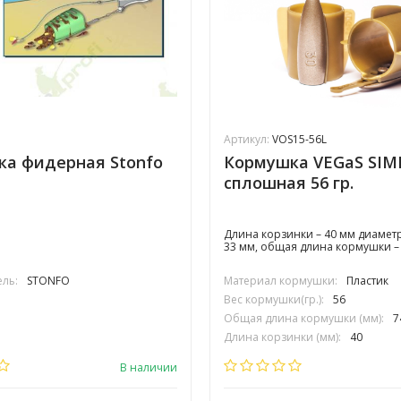
Артикул:
VOS15-56L
а фидерная Stonfo
Кормушка VEGaS SIM
сплошная 56 гр.
Длина корзинки – 40 мм диамет
33 мм, общая длина кормушки – 
ль:
STONFO
Материал кормушки:
Пластик
Вес кормушки(гр.):
56
Общая длина кормушки (мм):
7
Длина корзинки (мм):
40
Диаметр корзинки (мм):
33
В наличии