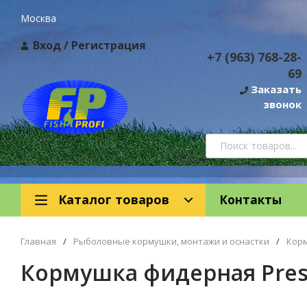
Москва
Вход
/
Регистрация
+7 (963) 768-28-
69
Заказать
звонок
Каталог товаров
Контакты
Главная
/
Рыболовные кормушки, монтажи и оснастки
/
Кор
Кормушка фидерная Prest