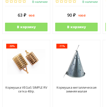
В наличии
В наличии
63
90
90
100
₽
₽
₽
₽
В корзину
В корзину
-30%
-11%
Кормушка VEGaS SIMPLE RV
Кормушка металлическая
сетка 40гр.
зимняя малая