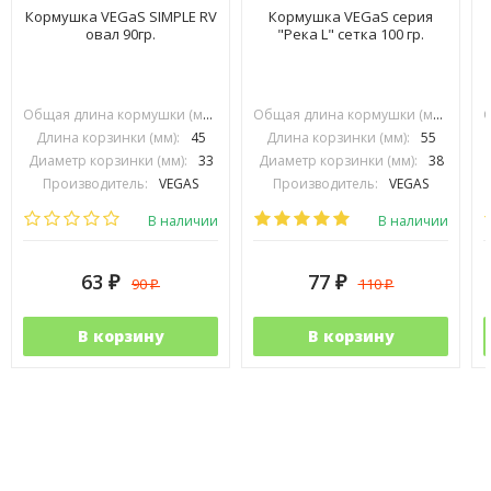
Кормушка VEGaS SIMPLE RV
Кормушка VEGaS серия
овал 90гр.
"Река L" сетка 100 гр.
Общая длина кормушки (мм):
70
Общая длина кормушки (мм):
90
Длина корзинки (мм):
45
Длина корзинки (мм):
55
Диаметр корзинки (мм):
33
Диаметр корзинки (мм):
38
Производитель:
VEGAS
Производитель:
VEGAS
В наличии
В наличии
63
77
90
110
₽
₽
₽
₽
В корзину
В корзину