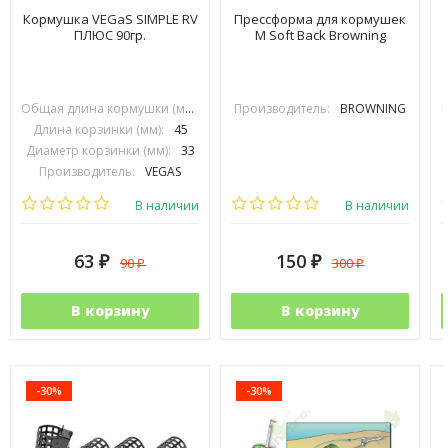
Кормушка VEGaS SIMPLE RV
Прессформа для кормушек
ПЛЮС 90гр.
M Soft Back Browning
Общая длина кормушки (мм):
70
Производитель:
BROWNING
Длина корзинки (мм):
45
Диаметр корзинки (мм):
33
Производитель:
VEGAS
В наличии
В наличии
63
150
90
300
₽
₽
₽
₽
В корзину
В корзину
-30%
-30%