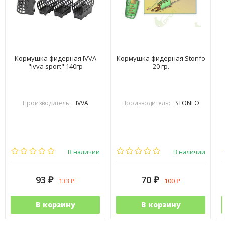
Кормушка фидерная IVVA
Кормушка фидерная Stonfo
"ivva sport" 140гр
20 гр.
Производитель:
IVVA
Производитель:
STONFO
В наличии
В наличии
93
70
133
100
₽
₽
₽
₽
В корзину
В корзину