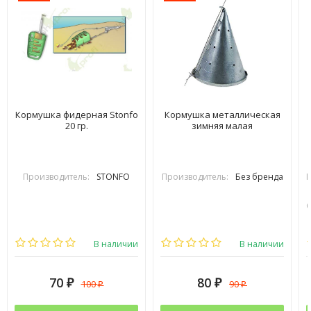
Кормушка фидерная Stonfo
Кормушка металлическая
20 гр.
зимняя малая
Производитель:
STONFO
Производитель:
Без бренда
В наличии
В наличии
70
80
100
90
₽
₽
₽
₽