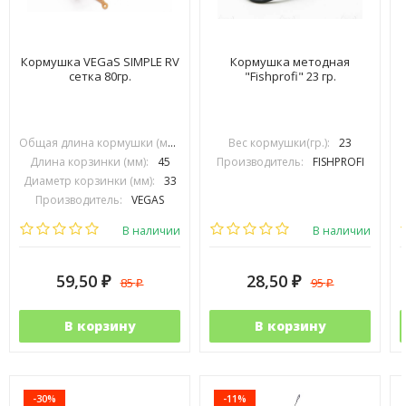
Кормушка VEGaS SIMPLE RV
Кормушка методная
сетка 80гр.
"Fishprofi" 23 гр.
Общая длина кормушки (мм):
70
Вес кормушки(гр.):
23
Длина корзинки (мм):
45
Производитель:
FISHPROFI
Диаметр корзинки (мм):
33
Производитель:
VEGAS
В наличии
В наличии
59,50
28,50
85
95
₽
₽
₽
₽
В корзину
В корзину
-30%
-11%