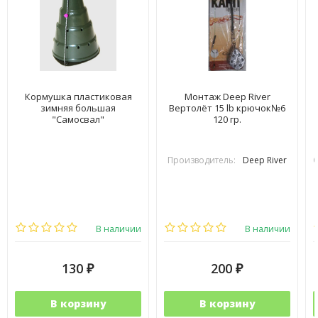
Кормушка пластиковая
Монтаж Deep River
зимняя большая
Вертолёт 15 lb крючок№6
"Самосвал"
120 гр.
Производитель:
Deep River
В наличии
В наличии
130
200
₽
₽
В корзину
В корзину