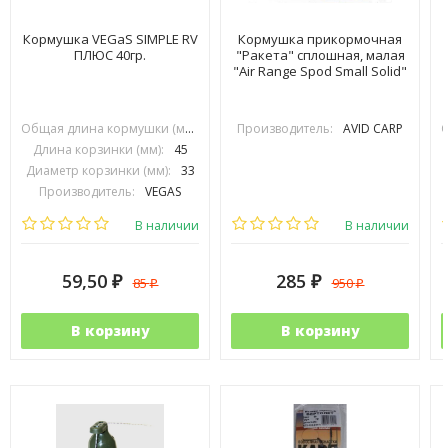
Кормушка VEGaS SIMPLE RV
Кормушка прикормочная
ПЛЮС 40гр.
"Ракета" сплошная, малая
"Air Range Spod Small Solid"
Общая длина кормушки (мм):
70
Производитель:
AVID CARP
Длина корзинки (мм):
45
Диаметр корзинки (мм):
33
Производитель:
VEGAS
В наличии
В наличии
59,50
285
85
950
₽
₽
₽
₽
В корзину
В корзину